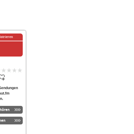
istrieren
e Sendungen
aut.fm
n.
nhören
men