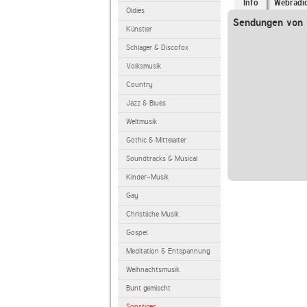
Info
Webradi
Oldies
Sendungen von 
Künstler
Schlager & Discofox
Volksmusik
Country
Jazz & Blues
Weltmusik
Gothic & Mittelalter
Soundtracks & Musical
Kinder-Musik
Gay
Christliche Musik
Gospel
Meditation & Entspannung
Weihnachtsmusik
Bunt gemischt
Sonstiges