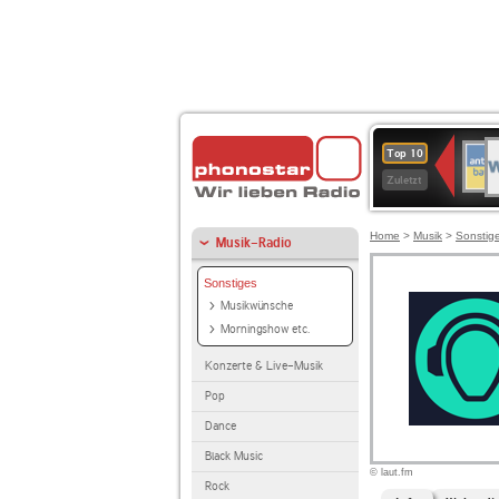
W
ANT
Top 10
2
BAY
Zuletzt
Home
>
Musik
>
Sonstig
Musik-Radio
Sonstiges
Musikwünsche
Morningshow etc.
Konzerte & Live-Musik
Pop
Dance
Black Music
© laut.fm
Rock