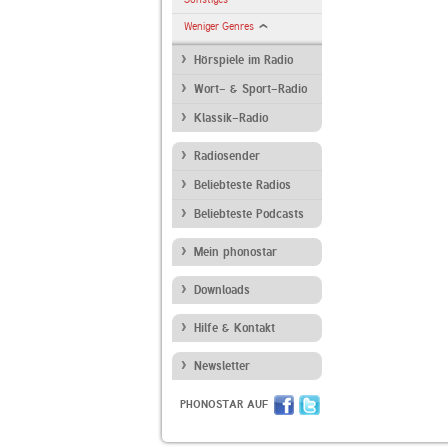
Weniger Genres
Hörspiele im Radio
Wort- & Sport-Radio
Klassik-Radio
Radiosender
Beliebteste Radios
Beliebteste Podcasts
Mein phonostar
Downloads
Hilfe & Kontakt
Newsletter
PHONOSTAR AUF