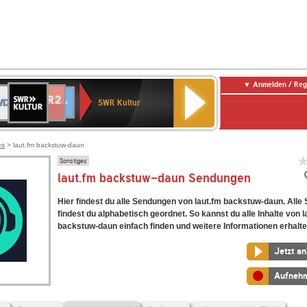
Anmelden / Reg
SWR
DR
NDR
ENNE
80er
SWR3
WDR
BR-
Deutschlandfunk
Deutschlandfunk
Kultur
SWR Kultur
2
ERN
90er
4
KLASSIK
Kultur
OLDIE
ANTENNE
es
> laut.fm backstuw-daun
Sonstiges
laut.fm backstuw-daun Sendungen
Hier findest du alle Sendungen von laut.fm backstuw-daun. All
findest du alphabetisch geordnet. So kannst du alle Inhalte von l
backstuw-daun einfach finden und weitere Informationen erhalte
Jetzt a
Aufneh