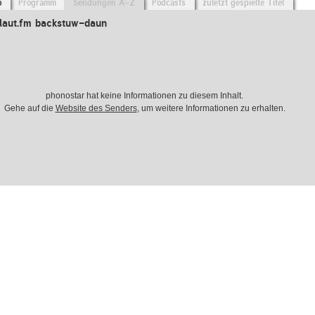
o
Programm
Sendungen A-Z
Podcasts
zuletzt gespielte Titel
laut.fm backstuw-daun
phonostar hat keine Informationen zu diesem Inhalt.
Gehe auf die
Website des Senders
, um weitere Informationen zu erhalten.