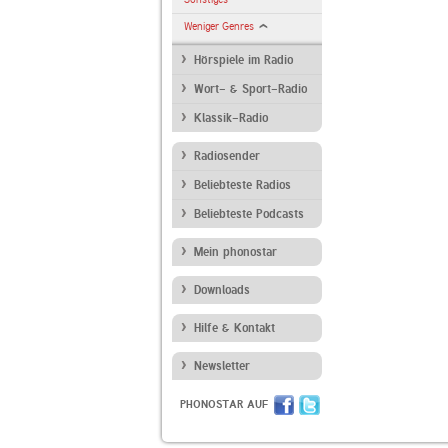
Weniger Genres
Hörspiele im Radio
Wort- & Sport-Radio
Klassik-Radio
Radiosender
Beliebteste Radios
Beliebteste Podcasts
Mein phonostar
Downloads
Hilfe & Kontakt
Newsletter
PHONOSTAR AUF