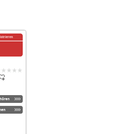
istrieren
nhören
men