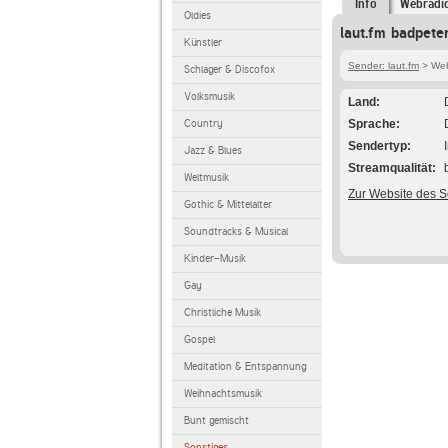
Info
Webradi
Oldies
laut.fm badpeter
Künstler
Sender: laut.fm
> Webr
Schlager & Discofox
Volksmusik
Land
Country
Sprache
Sendertyp
Jazz & Blues
Streamqualität
Weltmusik
Zur Website des 
Gothic & Mittelalter
Soundtracks & Musical
Kinder-Musik
Gay
Christliche Musik
Gospel
Meditation & Entspannung
Weihnachtsmusik
Bunt gemischt
Sonstiges