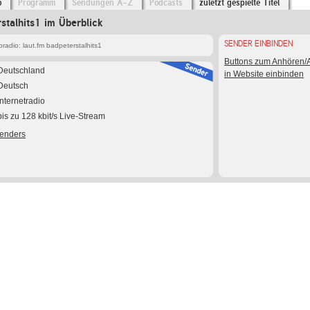
o
Programm
Sendungen A-Z
Podcasts
zuletzt gespielte Titel
stalhits1 im Überblick
SENDER EINBINDEN
adio: laut.fm badpeterstalhits1
Buttons zum Anhören
Deutschland
in Website einbinden
Deutsch
Internetradio
bis zu 128 kbit/s Live-Stream
Senders