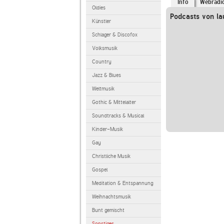
Info
Webradi
Oldies
Podcasts von la
Künstler
Schlager & Discofox
Volksmusik
Country
Jazz & Blues
Weltmusik
Gothic & Mittelalter
Soundtracks & Musical
Kinder-Musik
Gay
Christliche Musik
Gospel
Meditation & Entspannung
Weihnachtsmusik
Bunt gemischt
Sonstiges