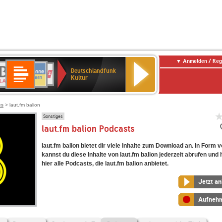
Anmelden / Reg
Deutschlandfunk
R-
ANTENNE
Deutschlandfunk
80er
SWR3
NDR
WDR
SWR
Deutschlandfunk
Kultur
LASSIK
BAYERN
90er
2
2
Kultur
Kultur
OLDIE
ANTENNE
es
> laut.fm balion
Sonstiges
laut.fm balion Podcasts
laut.fm balion bietet dir viele Inhalte zum Download an. In Form
kannst du diese Inhalte von laut.fm balion jederzeit abrufen und 
hier alle Podcasts, die laut.fm balion anbietet.
Jetzt a
Aufneh