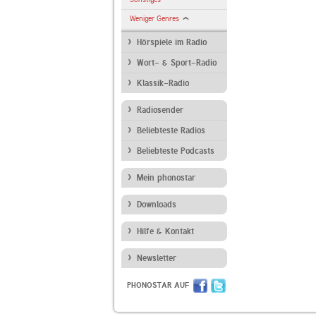
Weniger Genres
Hörspiele im Radio
Wort- & Sport-Radio
Klassik-Radio
Radiosender
Beliebteste Radios
Beliebteste Podcasts
Mein phonostar
Downloads
Hilfe & Kontakt
Newsletter
PHONOSTAR AUF