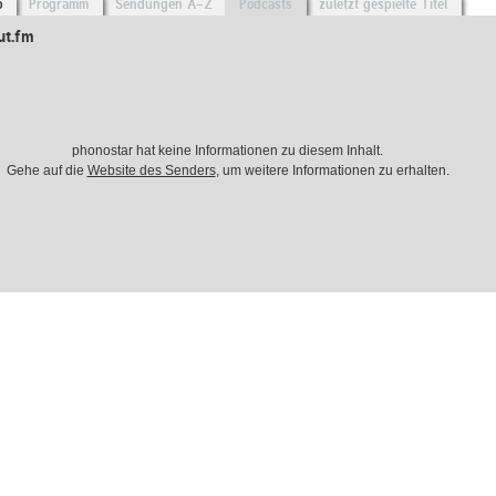
o
Programm
Sendungen A-Z
Podcasts
zuletzt gespielte Titel
ut.fm
phonostar hat keine Informationen zu diesem Inhalt.
Gehe auf die
Website des Senders
, um weitere Informationen zu erhalten.