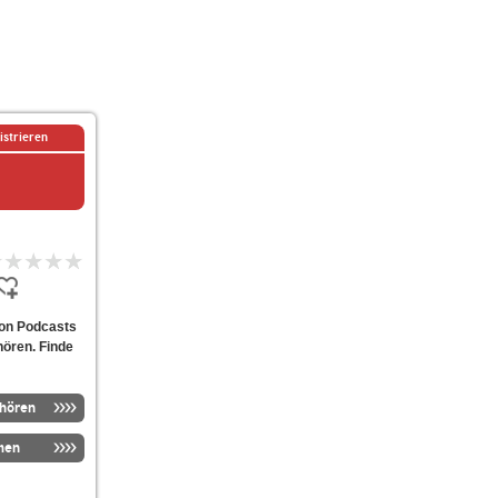
istrieren
 von Podcasts
hören. Finde
nhören
men