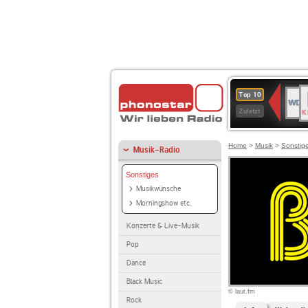
B
WDR
Top 10
K
4
Zuletzt
Home
>
Musik
>
Sonstig
Musik-Radio
Sonstiges
Musikwünsche
Morningshow etc.
Konzerte & Live-Musik
Pop
Dance
Black Music
© laut.fm
Rock