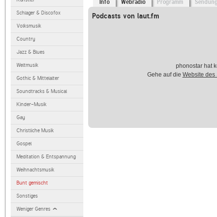
Info
Webradio
Programm
Sendun
Schlager & Discofox
Podcasts von laut.fm
Volksmusik
Country
Jazz & Blues
Weltmusik
phonostar hat k
Gehe auf die
Website des
Gothic & Mittelalter
Soundtracks & Musical
Kinder-Musik
Gay
Christliche Musik
Gospel
Meditation & Entspannung
Weihnachtsmusik
Bunt gemischt
Sonstiges
Weniger Genres