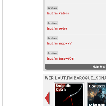
Sonstiges
laut.fm vaters
Sonstiges
laut.fm petra
Sonstiges
laut.fm ingo777
Sonstiges
laut.fm inas-60er
Mehr Webr
WER LAUT.FM BAROQUE_SONA