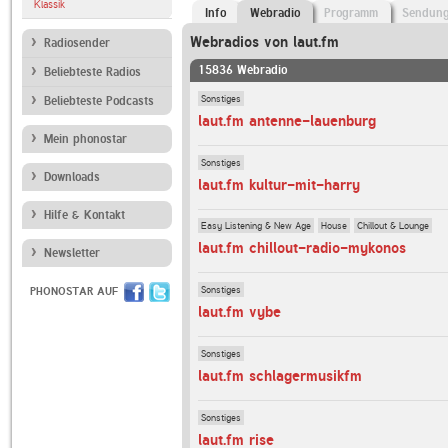
Klassik
Info
Webradio
Programm
Sendun
Webradios von laut.fm
Radiosender
15836 Webradio
Beliebteste Radios
Sonstiges
Beliebteste Podcasts
laut.fm antenne-lauenburg
Mein phonostar
Sonstiges
Downloads
laut.fm kultur-mit-harry
Hilfe & Kontakt
Easy Listening & New Age
House
Chillout & Lounge
laut.fm chillout-radio-mykonos
Newsletter
Sonstiges
PHONOSTAR AUF
laut.fm vybe
Sonstiges
laut.fm schlagermusikfm
Sonstiges
laut.fm rise