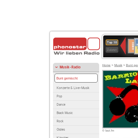
A
Deuts
Top 10
B
Kultu
Zuletzt
Home
>
Musik
>
Bunt ge
Musik-Radio
Bunt gemischt
Konzerte & Live-Musik
Pop
Dance
Black Music
Rock
Oldies
© laut.fm
Künstler