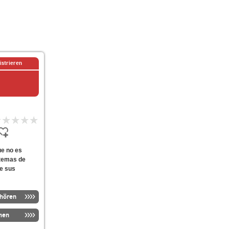
istrieren
ue no es
 temas de
de sus
nhören
men