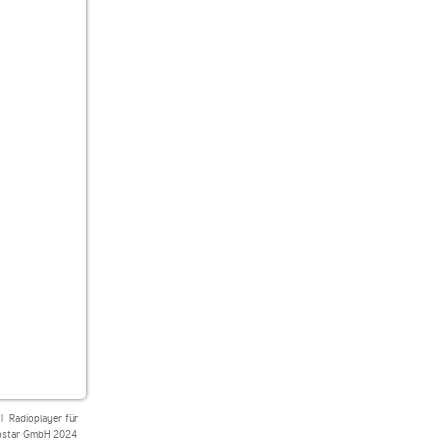
|
Radioplayer für
star GmbH 2024