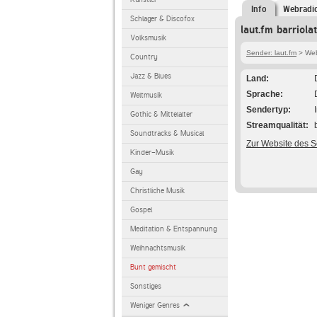
Info
Webradi
Schlager & Discofox
laut.fm barriola
Volksmusik
Sender: laut.fm
> Webr
Country
Jazz & Blues
Land
Sprache
Weltmusik
Sendertyp
Gothic & Mittelalter
Streamqualität
Soundtracks & Musical
Zur Website des 
Kinder-Musik
Gay
Christliche Musik
Gospel
Meditation & Entspannung
Weihnachtsmusik
Bunt gemischt
Sonstiges
Weniger Genres