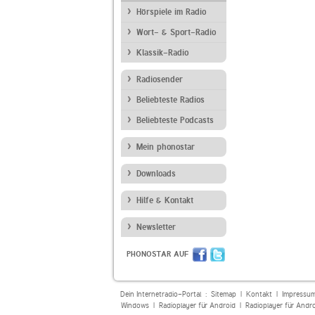
Hörspiele im Radio
Wort- & Sport-Radio
Klassik-Radio
Radiosender
Beliebteste Radios
Beliebteste Podcasts
Mein phonostar
Downloads
Hilfe & Kontakt
Newsletter
PHONOSTAR AUF
Dein Internetradio-Portal :
Sitemap
|
Kontakt
|
Impressu
Windows
|
Radioplayer für Android
|
Radioplayer für Andr