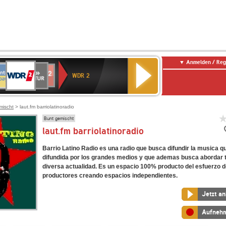
Anmelden / Reg
WDR
NTENNE
SWR
chlandfunk
Deutschlandfunk
80er
SWR3
WDR
BR-
NDR
2
WDR 2
AYERN
Kultur
r
90er
4
KLASSIK
2
OLDIE
ANTENNE
mischt
> laut.fm barriolatinoradio
Bunt gemischt
laut.fm barriolatinoradio
Barrio Latino Radio es una radio que busca difundir la musica q
difundida por los grandes medios y que ademas busca abordar
diversa actualidad. Es un espacio 100% producto del esfuerzo 
productores creando espacios independientes.
Jetzt a
Aufneh