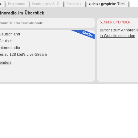
o
Programm
Sendungen A-Z
Podcasts
zuletzt gespielte Titel
tinoradio im Überblick
SENDER EINBINDEN
adio: laut.fm barriolatinoradio
Buttons zum Anhören
Deutschland
in Website einbinden
Deutsch
Internetradio
bis zu 128 kbit/s Live-Stream
Senders