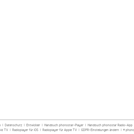
m
|
Datenschutz
|
Entwickler
|
Handbuch phonostar-Player
|
Handbuch phonostar Radio-App
oid TV
|
Radioplayer für iOS
|
Radioplayer für Apple TV
|
GDPR-Einstellungen ändern
| © phono