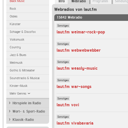
Black Music
Info
Webradio
Programm
Sendun
Rock
Webradios von laut.fm
Oldies
15842 Webradio
Künstler
Sonstiges
laut.fm weimar-rock-pop
Schlager & Discofox
Volksmusik
Sonstiges
Country
laut.fm webwebwebber
Jazz & Blues
Sonstiges
Weltmusik
laut.fm weasly-music
Gothic & Mittelalter
Soundtracks & Musical
Sonstiges
Kinder-Musik
laut.fm war-songs
Mehr Genres
Sonstiges
Hörspiele im Radio
laut.fm vovi
Wort- & Sport-Radio
Sonstiges
Klassik-Radio
laut.fm vivabavaria