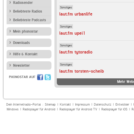
Radiosender
Sonstiges
Beliebteste Radios
laut.fm urbanlife
Beliebteste Podcasts
Sonstiges
Mein phonostar
laut.fm upei1
Downloads
Sonstiges
laut.fm tytoradio
Hilfe & Kontakt
Sonstiges
Newsletter
laut.fm torsten-scheib
PHONOSTAR AUF
Mehr Webr
Dein Internetradio-Portal :
Sitemap
|
Kontakt
|
Impressum
|
Datenschutz
|
Entwickler
|
Windows
|
Radioplayer für Android
|
Radioplayer für Android TV
|
Radioplayer für iOS
|
R