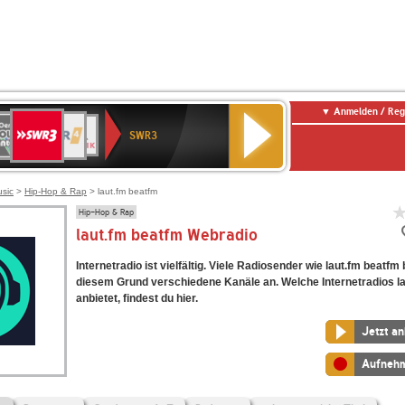
Anmelden / Reg
SWR3
0er
WDR
chlandfunk
NDR
BR-
SWR
SWR3
0er
4
2
KLASSIK
Kultur
LDIE
NTENNE
usic
>
Hip-Hop & Rap
> laut.fm beatfm
Hip-Hop & Rap
laut.fm beatfm Webradio
Internetradio ist vielfältig. Viele Radiosender wie laut.fm beatfm
diesem Grund verschiedene Kanäle an. Welche Internetradios l
anbietet, findest du hier.
Jetzt a
Aufneh