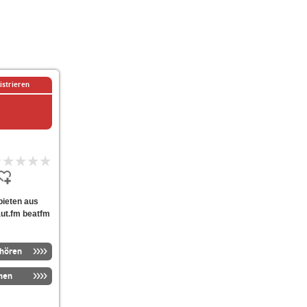
istrieren
 bieten aus
aut.fm beatfm
nhören
men