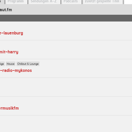
o
Programm
Sendungen A-Z
Podcasts
zuletzt gespielte Titel
aut.fm
e-lauenburg
-mit-harry
Age
House
Chillout & Lounge
ut-radio-mykonos
ermusikfm