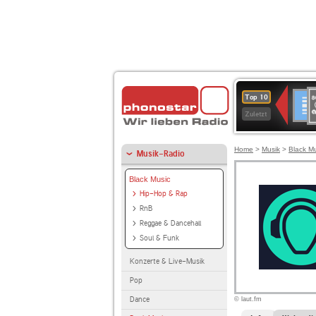
8
Deuts
Top 10
9
Zuletzt
O
A
Home
>
Musik
>
Black M
Musik-Radio
Black Music
Hip-Hop & Rap
RnB
Reggae & Dancehall
Soul & Funk
Konzerte & Live-Musik
Pop
Dance
© laut.fm