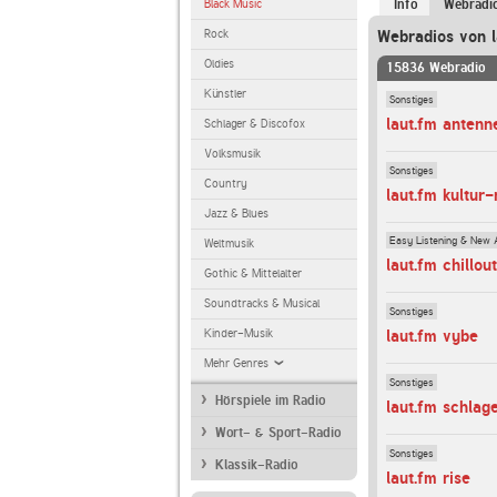
Black Music
Info
Webradi
Rock
Webradios von l
Oldies
15836 Webradio
Künstler
Sonstiges
laut.fm antenn
Schlager & Discofox
Volksmusik
Sonstiges
Country
laut.fm kultur
Jazz & Blues
Easy Listening & New 
Weltmusik
laut.fm chillo
Gothic & Mittelalter
Soundtracks & Musical
Sonstiges
Kinder-Musik
laut.fm vybe
Mehr Genres
Sonstiges
Hörspiele im Radio
laut.fm schlag
Wort- & Sport-Radio
Sonstiges
Klassik-Radio
laut.fm rise