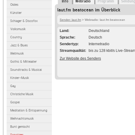
Info
Webradio
Programm
Sendun
Oldies
laut.fm beatocean im Überblick
Künstler
Sender: laut.fm
> Webradio: laut.fm beatocean
Schlager & Discofox
Volksmusik
Land
Deutschland
Country
Sprache
Deutsch
Sendertyp
Internetradio
Jazz & Blues
Streamqualität
bis zu 128 kbit/s Live-Strea
Weltmusik
Zur Website des Senders
Gothic & Mittelalter
Soundtracks & Musical
Kinder-Musik
Gay
Christliche Musik
Gospel
Meditation & Entspannung
Weihnachtsmusik
Bunt gemischt
Sonstiges