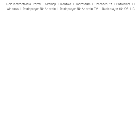
Dein Internetradio-Portal :
Sitemap
|
Kontakt
|
Impressum
|
Datenschutz
|
Entwickler
|
Windows
|
Radioplayer für Android
|
Radioplayer für Android TV
|
Radioplayer für iOS
|
R