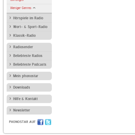
Weniger Genres
Hörspiele im Radio
Wort- & Sport-Radio
Klassik-Radio
Radiosender
Beliebteste Radios
Beliebteste Podcasts
Mein phonostar
Downloads
Hilfe & Kontakt
Newsletter
PHONOSTAR AUF