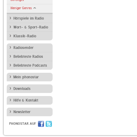
Weniger Genres
Hörspiele im Radio
Wort- & Sport-Radio
Klassik-Radio
Radiosender
Beliebteste Radios
Beliebteste Podcasts
Mein phonostar
Downloads
Hilfe & Kontakt
Newsletter
PHONOSTAR AUF