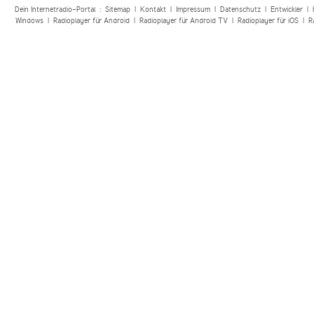
Dein Internetradio-Portal :
Sitemap
|
Kontakt
|
Impressum
|
Datenschutz
|
Entwickler
|
Windows
|
Radioplayer für Android
|
Radioplayer für Android TV
|
Radioplayer für iOS
|
R