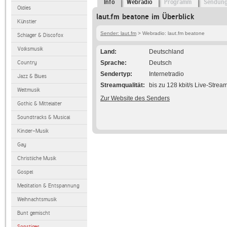
Info
Webradio
Programm
Sendun
Oldies
laut.fm beatone im Überblick
Künstler
Sender: laut.fm
> Webradio: laut.fm beatone
Schlager & Discofox
Volksmusik
Land
Deutschland
Country
Sprache
Deutsch
Sendertyp
Internetradio
Jazz & Blues
Streamqualität
bis zu 128 kbit/s Live-Strea
Weltmusik
Zur Website des Senders
Gothic & Mittelalter
Soundtracks & Musical
Kinder-Musik
Gay
Christliche Musik
Gospel
Meditation & Entspannung
Weihnachtsmusik
Bunt gemischt
Sonstiges