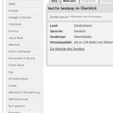
Info
Webradio
Programm
Sendun
Oldies
laut.fm beatpop im Überblick
Künstler
Sender: laut.fm
> Webradio: laut.fm beatpop
Schlager & Discofox
Volksmusik
Land
Deutschland
Country
Sprache
Deutsch
Sendertyp
Internetradio
Jazz & Blues
Streamqualität
bis zu 128 kbit/s Live-Strea
Weltmusik
Zur Website des Senders
Gothic & Mittelalter
Soundtracks & Musical
Kinder-Musik
Gay
Christliche Musik
Gospel
Meditation & Entspannung
Weihnachtsmusik
Bunt gemischt
Sonstiges