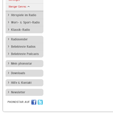
Weniger Genres
Hörspiele im Radio
Wort- & Sport-Radio
Klassik-Radio
Radiosender
Beliebteste Radios
Beliebteste Podcasts
Mein phonostar
Downloads
Hilfe & Kontakt
Newsletter
PHONOSTAR AUF