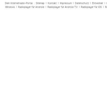
Dein Internetradio-Portal :
Sitemap
|
Kontakt
|
Impressum
|
Datenschutz
|
Entwickler
|
Windows
|
Radioplayer für Android
|
Radioplayer für Android TV
|
Radioplayer für iOS
|
R