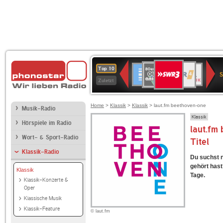
SWR3
80er
WDR
Deutschlandfunk
NDR
BR-
SWR
Top 10
90er
4
2
KLASSIK
Kultur
Zuletzt
OLDIE
ANTENNE
Home
>
Klassik
>
Klassik
> laut.fm beethoven-one
Musik-Radio
Klassik
Hörspiele im Radio
laut.fm
Wort- & Sport-Radio
Titel
Klassik-Radio
Du suchst 
gehört hast?
Klassik
Tage.
Klassik-Konzerte &
Oper
Klassische Musik
Klassik-Feature
© laut.fm