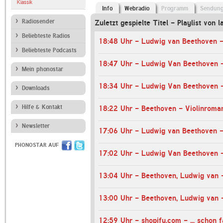
Klassik
Info
Webradio
Programm
Sendun
Radiosender
Zuletzt gespielte Titel - Playlist von l
Beliebteste Radios
Beliebteste Podcasts
Mein phonostar
Downloads
Hilfe & Kontakt
18:22 Uhr - Beethoven - Violinroman
Newsletter
17:06 Uhr - Ludwig van Beethoven -
PHONOSTAR AUF
13:04 Uhr - Beethoven, Ludwig van -