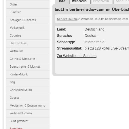
Info
Webradio
Programm
Sendun
Oldies
laut.fm berlinerradio-com im Überblic
Künstler
Sender: laut.fm
> Webradio: laut.fm berlinerradio-com
Schlager & Discofox
Volksmusik
Land
Deutschland
Country
Sprache
Deutsch
Sendertyp
Internetradio
Jazz & Blues
Streamqualität
bis zu 128 kbit/s Live-Strea
Weltmusik
Zur Website des Senders
Gothic & Mittelalter
Soundtracks & Musical
Kinder-Musik
Gay
Christliche Musik
Gospel
Meditation & Entspannung
Weihnachtsmusik
Bunt gemischt
Sonstiges