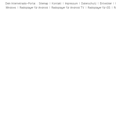
Dein Internetradio-Portal :
Sitemap
|
Kontakt
|
Impressum
|
Datenschutz
|
Entwickler
|
Windows
|
Radioplayer für Android
|
Radioplayer für Android TV
|
Radioplayer für iOS
|
R