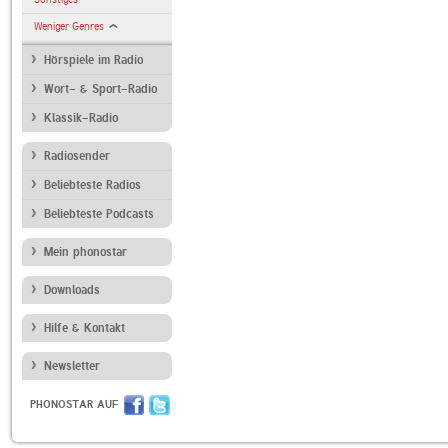
Weniger Genres
Hörspiele im Radio
Wort- & Sport-Radio
Klassik-Radio
Radiosender
Beliebteste Radios
Beliebteste Podcasts
Mein phonostar
Downloads
Hilfe & Kontakt
Newsletter
PHONOSTAR AUF