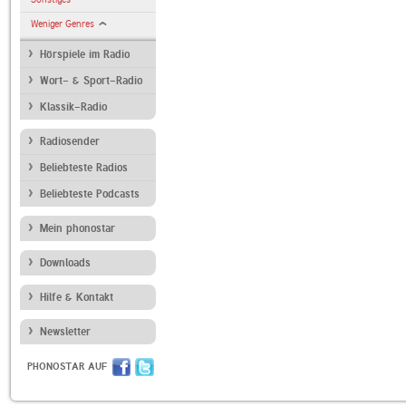
Weniger Genres
Hörspiele im Radio
Wort- & Sport-Radio
Klassik-Radio
Radiosender
Beliebteste Radios
Beliebteste Podcasts
Mein phonostar
Downloads
Hilfe & Kontakt
Newsletter
PHONOSTAR AUF