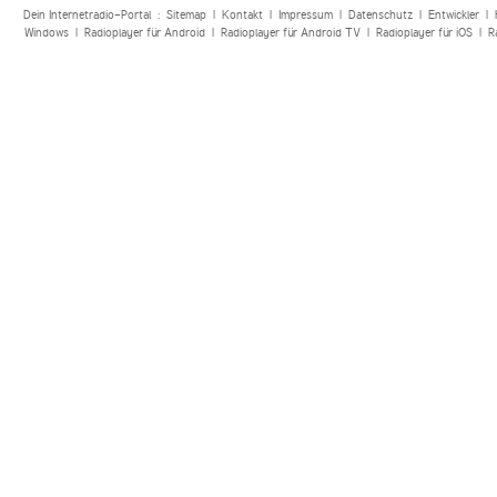
Dein Internetradio-Portal :
Sitemap
|
Kontakt
|
Impressum
|
Datenschutz
|
Entwickler
|
Windows
|
Radioplayer für Android
|
Radioplayer für Android TV
|
Radioplayer für iOS
|
R