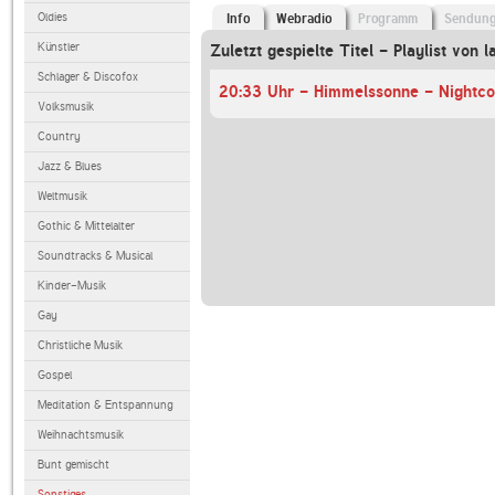
Oldies
Info
Webradio
Programm
Sendun
Künstler
Zuletzt gespielte Titel - Playlist von l
Schlager & Discofox
Volksmusik
Country
Jazz & Blues
Weltmusik
Gothic & Mittelalter
Soundtracks & Musical
Kinder-Musik
Gay
Christliche Musik
Gospel
Meditation & Entspannung
Weihnachtsmusik
Bunt gemischt
Sonstiges