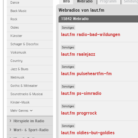
Info
Webradio
Programm
Sendun
Dance
Webradios von laut.fm
Black Music
15842 Webradio
Rock
Sonstiges
Oldies
laut.fm radio-bad-wildungen
Künstler
Schlager & Discofox
Sonstiges
Volksmusik
laut.fm raalejazz
Country
Sonstiges
Jazz & Blues
laut.fm pulseheartfm-fm
Weltmusik
Gothic & Mittelalter
Sonstiges
laut.fm ps-simradio
Soundtracks & Musical
Kinder-Musik
Sonstiges
Mehr Genres
laut.fm progrrock
Hörspiele im Radio
Sonstiges
Wort- & Sport-Radio
laut.fm oldies-but-goldies