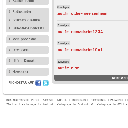
Klassik-Radio
Sonstiges
Radiosender
laut.fm oldie-meeisenheim
Beliebteste Radios
Sonstiges
Beliebteste Podcasts
laut.fm nomadsvim1234
Mein phonostar
Sonstiges
laut.fm nomadsvim1061
Downloads
Hilfe & Kontakt
Sonstiges
laut.fm nine
Newsletter
Mehr Webr
PHONOSTAR AUF
Dein Internetradio-Portal :
Sitemap
|
Kontakt
|
Impressum
|
Datenschutz
|
Entwickler
|
Windows
|
Radioplayer für Android
|
Radioplayer für Android TV
|
Radioplayer für iOS
|
R