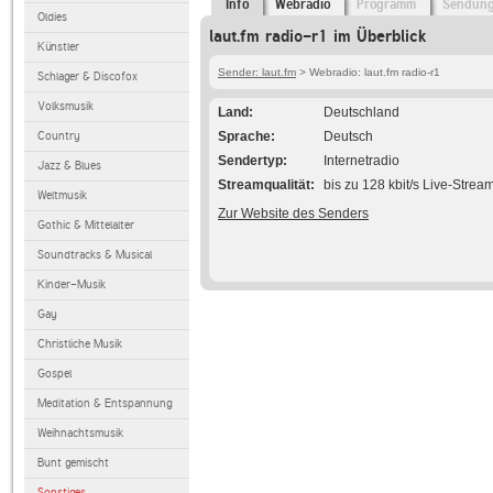
Info
Webradio
Programm
Sendun
Oldies
laut.fm radio-r1 im Überblick
Künstler
Sender: laut.fm
> Webradio: laut.fm radio-r1
Schlager & Discofox
Volksmusik
Land
Deutschland
Country
Sprache
Deutsch
Sendertyp
Internetradio
Jazz & Blues
Streamqualität
bis zu 128 kbit/s Live-Strea
Weltmusik
Zur Website des Senders
Gothic & Mittelalter
Soundtracks & Musical
Kinder-Musik
Gay
Christliche Musik
Gospel
Meditation & Entspannung
Weihnachtsmusik
Bunt gemischt
Sonstiges