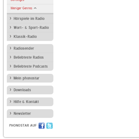
Weniger Genres
Hörspiele im Radio
Wort- & Sport-Radio
Klassik-Radio
Radiosender
Beliebteste Radios
Beliebteste Podcasts
Mein phonostar
Downloads
Hilfe & Kontakt
Newsletter
PHONOSTAR AUF