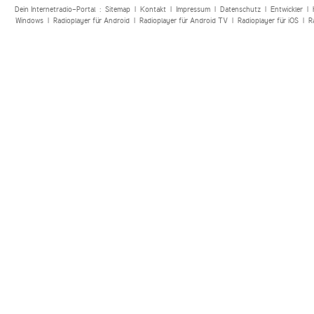
Dein Internetradio-Portal :
Sitemap
|
Kontakt
|
Impressum
|
Datenschutz
|
Entwickler
|
Windows
|
Radioplayer für Android
|
Radioplayer für Android TV
|
Radioplayer für iOS
|
R