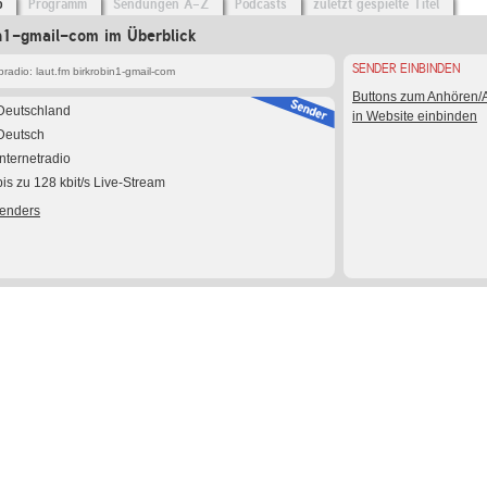
o
Programm
Sendungen A-Z
Podcasts
zuletzt gespielte Titel
in1-gmail-com im Überblick
SENDER EINBINDEN
adio: laut.fm birkrobin1-gmail-com
Buttons zum Anhören
Deutschland
in Website einbinden
Deutsch
Internetradio
bis zu 128 kbit/s Live-Stream
Senders