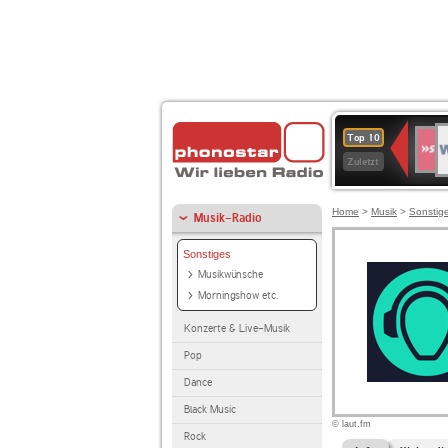
W
SWR
Top 10
4
Zuletzt
Home
>
Musik
>
Sonstig
Musik-Radio
Sonstiges
Musikwünsche
Morningshow etc.
Konzerte & Live-Musik
Pop
Dance
Black Music
© laut.fm
Rock