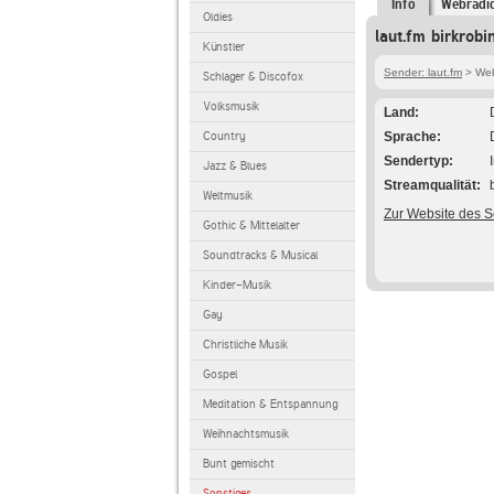
Info
Webradi
Oldies
laut.fm birkrob
Künstler
Sender: laut.fm
> Webr
Schlager & Discofox
Volksmusik
Land
Country
Sprache
Sendertyp
Jazz & Blues
Streamqualität
Weltmusik
Zur Website des 
Gothic & Mittelalter
Soundtracks & Musical
Kinder-Musik
Gay
Christliche Musik
Gospel
Meditation & Entspannung
Weihnachtsmusik
Bunt gemischt
Sonstiges