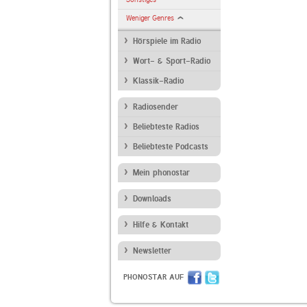
Weniger Genres
Hörspiele im Radio
Wort- & Sport-Radio
Klassik-Radio
Radiosender
Beliebteste Radios
Beliebteste Podcasts
Mein phonostar
Downloads
Hilfe & Kontakt
Newsletter
PHONOSTAR AUF