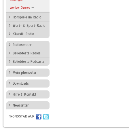
Weniger Genres
Hörspiele im Radio
Wort- & Sport-Radio
Klassik-Radio
Radiosender
Beliebteste Radios
Beliebteste Podcasts
Mein phonostar
Downloads
Hilfe & Kontakt
Newsletter
PHONOSTAR AUF