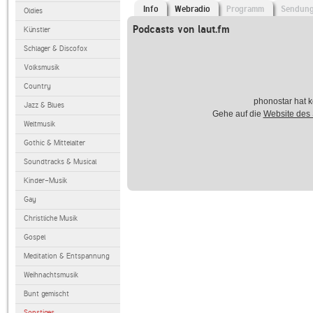
Info
Webradio
Programm
Sendun
Oldies
Podcasts von laut.fm
Künstler
Schlager & Discofox
Volksmusik
Country
phonostar hat k
Jazz & Blues
Gehe auf die
Website des
Weltmusik
Gothic & Mittelalter
Soundtracks & Musical
Kinder-Musik
Gay
Christliche Musik
Gospel
Meditation & Entspannung
Weihnachtsmusik
Bunt gemischt
Sonstiges