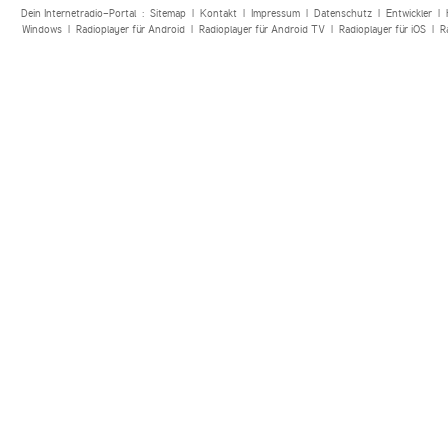
Dein Internetradio-Portal :
Sitemap
|
Kontakt
|
Impressum
|
Datenschutz
|
Entwickler
|
Windows
|
Radioplayer für Android
|
Radioplayer für Android TV
|
Radioplayer für iOS
|
R