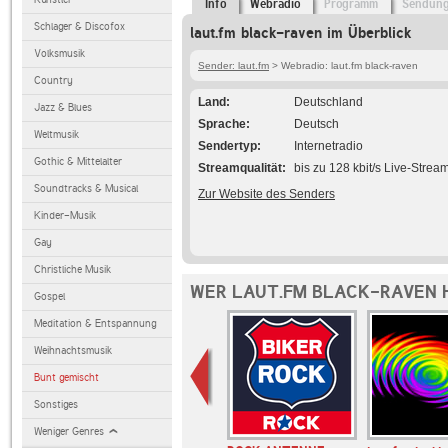
Info
Webradio
Programm
Sendun
Schlager & Discofox
laut.fm black-raven im Überblick
Volksmusik
Sender: laut.fm
> Webradio: laut.fm black-raven
Country
Land
Deutschland
Jazz & Blues
Sprache
Deutsch
Weltmusik
Sendertyp
Internetradio
Gothic & Mittelalter
Streamqualität
bis zu 128 kbit/s Live-Strea
Soundtracks & Musical
Zur Website des Senders
Kinder-Musik
Gay
Christliche Musik
WER LAUT.FM BLACK-RAVEN 
Gospel
Meditation & Entspannung
Weihnachtsmusik
Bunt gemischt
Sonstiges
Weniger Genres