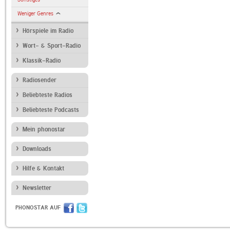
Weniger Genres
Hörspiele im Radio
Wort- & Sport-Radio
Klassik-Radio
Radiosender
Beliebteste Radios
Beliebteste Podcasts
Mein phonostar
Downloads
Hilfe & Kontakt
Newsletter
PHONOSTAR AUF