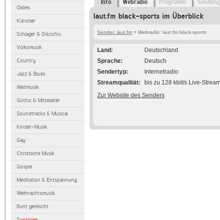
Info
Webradio
Programm
Sendun
Oldies
laut.fm black-sports im Überblick
Künstler
Sender: laut.fm
> Webradio: laut.fm black-sports
Schlager & Discofox
Volksmusik
Land
Deutschland
Country
Sprache
Deutsch
Sendertyp
Internetradio
Jazz & Blues
Streamqualität
bis zu 128 kbit/s Live-Strea
Weltmusik
Zur Website des Senders
Gothic & Mittelalter
Soundtracks & Musical
Kinder-Musik
Gay
Christliche Musik
Gospel
Meditation & Entspannung
Weihnachtsmusik
Bunt gemischt
Sonstiges