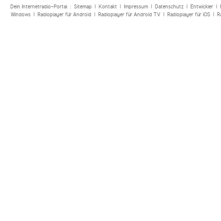
Dein Internetradio-Portal :
Sitemap
|
Kontakt
|
Impressum
|
Datenschutz
|
Entwickler
|
Windows
|
Radioplayer für Android
|
Radioplayer für Android TV
|
Radioplayer für iOS
|
R