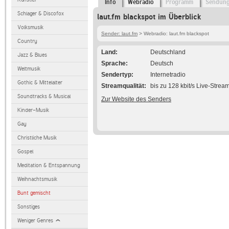
Info
Webradio
Programm
Sendun
Schlager & Discofox
laut.fm blackspot im Überblick
Volksmusik
Sender: laut.fm
> Webradio: laut.fm blackspot
Country
Land
Deutschland
Jazz & Blues
Sprache
Deutsch
Weltmusik
Sendertyp
Internetradio
Gothic & Mittelalter
Streamqualität
bis zu 128 kbit/s Live-Strea
Soundtracks & Musical
Zur Website des Senders
Kinder-Musik
Gay
Christliche Musik
Gospel
Meditation & Entspannung
Weihnachtsmusik
Bunt gemischt
Sonstiges
Weniger Genres