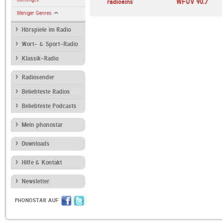
radioeins
WFUV 90.7
Weniger Genres
Hörspiele im Radio
Wort- & Sport-Radio
Klassik-Radio
Radiosender
Beliebteste Radios
Beliebteste Podcasts
Mein phonostar
Downloads
Hilfe & Kontakt
Newsletter
PHONOSTAR AUF