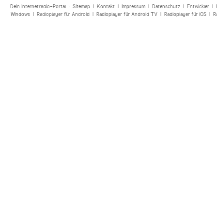
Dein Internetradio-Portal :
Sitemap
|
Kontakt
|
Impressum
|
Datenschutz
|
Entwickler
|
Windows
|
Radioplayer für Android
|
Radioplayer für Android TV
|
Radioplayer für iOS
|
R