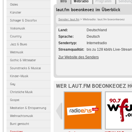
Info
Webradio
Programm
Sendun
Oldies
laut.fm boeonkeoez im Überblick
Künstler
Sender: laut.fm
> Webradio: laut.fm boeonkeoez
Schlager & Discofox
Volksmusik
Land
Deutschland
Country
Sprache
Deutsch
Sendertyp
Internetradio
Jazz & Blues
Streamqualität
bis zu 128 kbit/s Live-Strea
Weltmusik
Zur Website des Senders
Gothic & Mittelalter
Soundtracks & Musical
Kinder-Musik
Gay
WER LAUT.FM BOEONKEOEZ H
Christliche Musik
Gospel
Meditation & Entspannung
Weihnachtsmusik
Bunt gemischt
Sonstiges