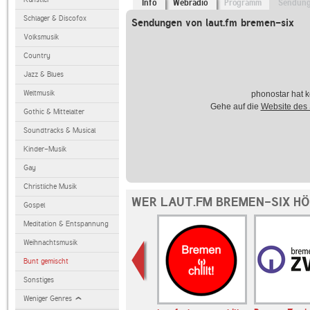
Info
Webradio
Programm
Sendun
Schlager & Discofox
Sendungen von laut.fm bremen-six
Volksmusik
Country
Jazz & Blues
Weltmusik
phonostar hat k
Gehe auf die
Website des
Gothic & Mittelalter
Soundtracks & Musical
Kinder-Musik
Gay
Christliche Musik
WER LAUT.FM BREMEN-SIX HÖ
Gospel
Meditation & Entspannung
Weihnachtsmusik
Bunt gemischt
Sonstiges
Weniger Genres