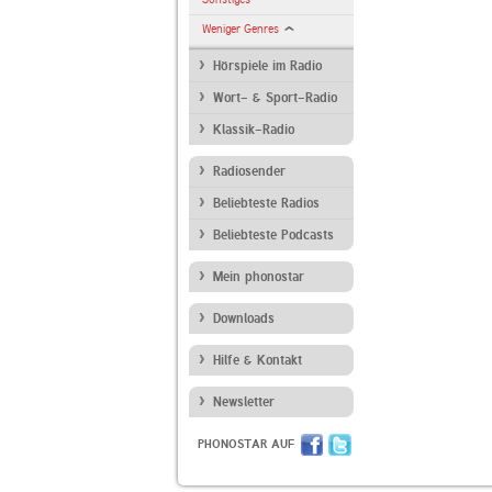
Weniger Genres
Hörspiele im Radio
Wort- & Sport-Radio
Klassik-Radio
Radiosender
Beliebteste Radios
Beliebteste Podcasts
Mein phonostar
Downloads
Hilfe & Kontakt
Newsletter
PHONOSTAR AUF