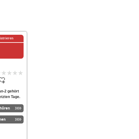
istrieren
an-2 gehört
etzten Tage.
nhören
men