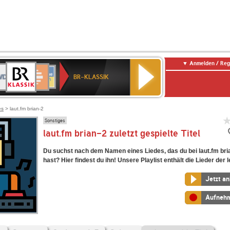
Anmelden / Reg
BR-
DR
Deutschlandfunk
3
Deutschlandfunk
80er
NDR
ANTENNE
SWR
KLASSIK
BR-KLASSIK
Kultur
90er
2
BAYERN
Kultur
OLDIE
ANTENNE
es
> laut.fm brian-2
Sonstiges
laut.fm brian-2 zuletzt gespielte Titel
Du suchst nach dem Namen eines Liedes, das du bei laut.fm bri
hast? Hier findest du ihn! Unsere Playlist enthält die Lieder der l
Jetzt a
Aufneh