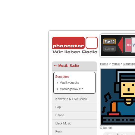
W
SWR
Top 10
4
Zuletzt
Home
>
Musik
>
Sonstig
Musik-Radio
Sonstiges
Musikwünsche
Morningshow etc.
Konzerte & Live-Musik
Pop
Dance
Black Music
© laut.fm
Rock