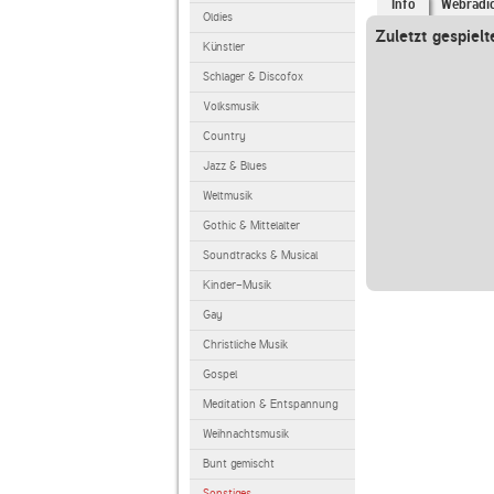
Info
Webradi
Oldies
Zuletzt gespielt
Künstler
Schlager & Discofox
Volksmusik
Country
Jazz & Blues
Weltmusik
Gothic & Mittelalter
Soundtracks & Musical
Kinder-Musik
Gay
Christliche Musik
Gospel
Meditation & Entspannung
Weihnachtsmusik
Bunt gemischt
Sonstiges