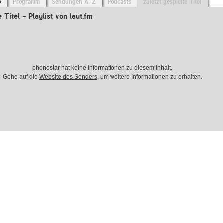
o
Programm
Sendungen A-Z
Podcasts
zuletzt gespielte Titel
e Titel - Playlist von laut.fm
phonostar hat keine Informationen zu diesem Inhalt.
Gehe auf die
Website des Senders
, um weitere Informationen zu erhalten.