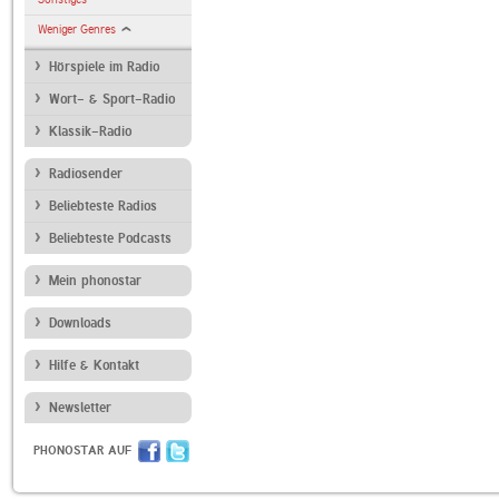
Weniger Genres
Hörspiele im Radio
Wort- & Sport-Radio
Klassik-Radio
Radiosender
Beliebteste Radios
Beliebteste Podcasts
Mein phonostar
Downloads
Hilfe & Kontakt
Newsletter
PHONOSTAR AUF