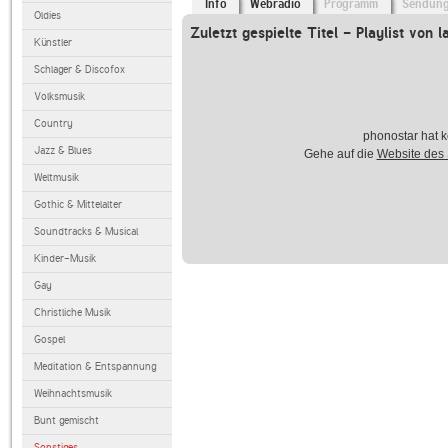
Info
Webradio
Programm
Sendun
Oldies
Zuletzt gespielte Titel - Playlist von l
Künstler
Schlager & Discofox
Volksmusik
Country
phonostar hat k
Jazz & Blues
Gehe auf die
Website des
Weltmusik
Gothic & Mittelalter
Soundtracks & Musical
Kinder-Musik
Gay
Christliche Musik
Gospel
Meditation & Entspannung
Weihnachtsmusik
Bunt gemischt
Sonstiges