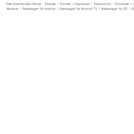
Dein Internetradio-Portal :
Sitemap
|
Kontakt
|
Impressum
|
Datenschutz
|
Entwickler
|
Windows
|
Radioplayer für Android
|
Radioplayer für Android TV
|
Radioplayer für iOS
|
R