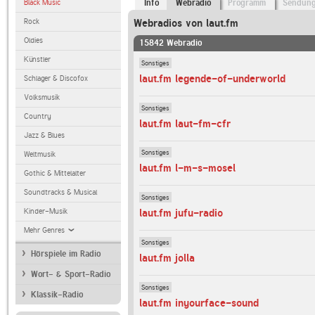
Black Music
Info
Webradio
Programm
Sendun
Rock
Webradios von laut.fm
Oldies
15842 Webradio
Künstler
Sonstiges
laut.fm legende-of-underworld
Schlager & Discofox
Volksmusik
Sonstiges
Country
laut.fm laut-fm-cfr
Jazz & Blues
Sonstiges
Weltmusik
laut.fm l-m-s-mosel
Gothic & Mittelalter
Soundtracks & Musical
Sonstiges
Kinder-Musik
laut.fm jufu-radio
Mehr Genres
Sonstiges
Hörspiele im Radio
laut.fm jolla
Wort- & Sport-Radio
Sonstiges
Klassik-Radio
laut.fm inyourface-sound