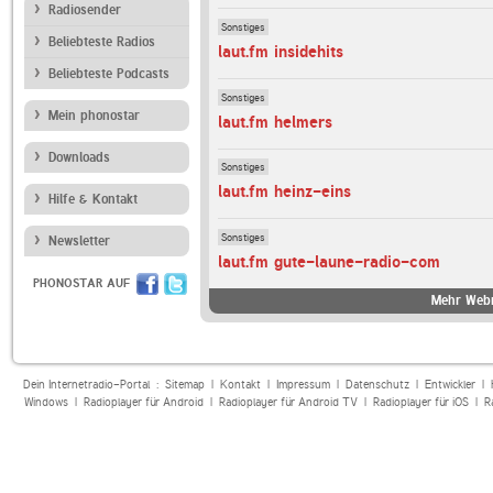
Radiosender
Sonstiges
Beliebteste Radios
laut.fm insidehits
Beliebteste Podcasts
Sonstiges
Mein phonostar
laut.fm helmers
Downloads
Sonstiges
laut.fm heinz-eins
Hilfe & Kontakt
Sonstiges
Newsletter
laut.fm gute-laune-radio-com
PHONOSTAR AUF
Mehr Webr
Dein Internetradio-Portal :
Sitemap
|
Kontakt
|
Impressum
|
Datenschutz
|
Entwickler
|
Windows
|
Radioplayer für Android
|
Radioplayer für Android TV
|
Radioplayer für iOS
|
R