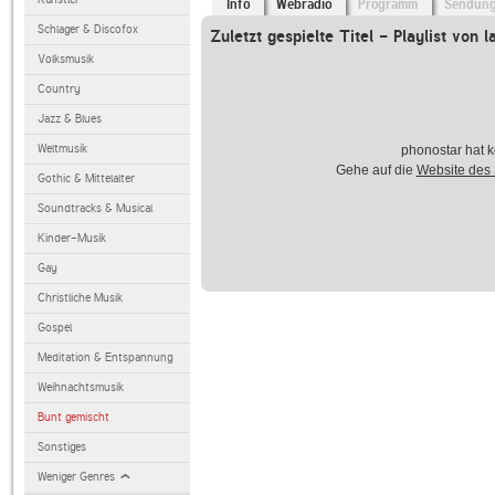
Info
Webradio
Programm
Sendun
Schlager & Discofox
Zuletzt gespielte Titel - Playlist von l
Volksmusik
Country
Jazz & Blues
Weltmusik
phonostar hat k
Gehe auf die
Website des
Gothic & Mittelalter
Soundtracks & Musical
Kinder-Musik
Gay
Christliche Musik
Gospel
Meditation & Entspannung
Weihnachtsmusik
Bunt gemischt
Sonstiges
Weniger Genres