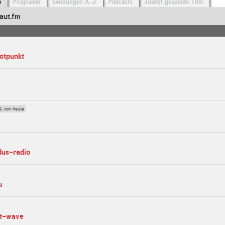
o
Programm
Sendungen A-Z
Podcasts
zuletzt gespielte Titel
aut.fm
rotpunkt
0
& von heute
dus-radio
u
ot-wave