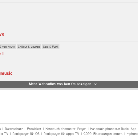
ve
& von heute
Chillout & Lounge
Soul & Funk
m1
ngmusic
Mehr Webradios von laut.fm anzeigen
m
|
Datenschutz
|
Entwickler
|
Handbuch phonostar-Player
|
Handbuch phonostar Radio-App
oid TV
|
Radioplayer für iOS
|
Radioplayer für Apple TV
|
GDPR-Einstellungen ändern
| © phono