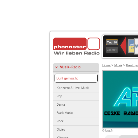
W
ANT
Top 10
2
BAY
Zuletzt
Home
>
Musik
>
Bunt ge
Musik-Radio
Bunt gemischt
Konzerte & Live-Musik
Pop
Dance
Black Music
Rock
Oldies
© laut.fm
Künstler