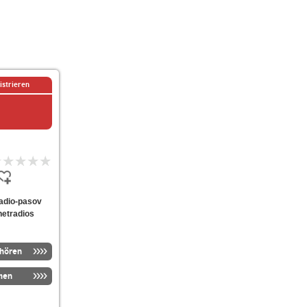
istrieren
-radio-pasov
netradios
nhören
men