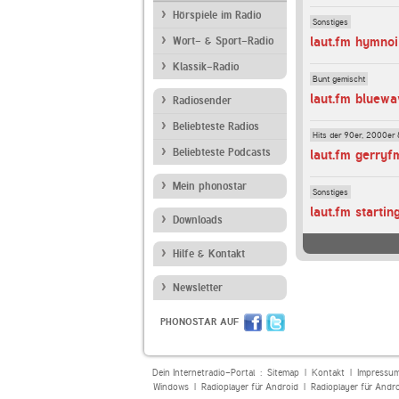
Hörspiele im Radio
Sonstiges
laut.fm hymnoi
Wort- & Sport-Radio
Klassik-Radio
Bunt gemischt
laut.fm bluewa
Radiosender
Beliebteste Radios
Hits der 90er, 2000er 
Beliebteste Podcasts
laut.fm gerryf
Mein phonostar
Sonstiges
laut.fm starti
Downloads
Hilfe & Kontakt
Newsletter
PHONOSTAR AUF
Dein Internetradio-Portal :
Sitemap
|
Kontakt
|
Impressu
Windows
|
Radioplayer für Android
|
Radioplayer für Andr