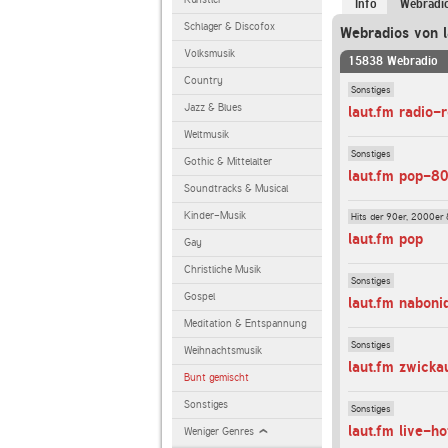
Info
Webradi
Schlager & Discofox
Webradios von l
Volksmusik
15838 Webradio
Country
Sonstiges
Jazz & Blues
laut.fm radio-
Weltmusik
Sonstiges
Gothic & Mittelalter
laut.fm pop-8
Soundtracks & Musical
Kinder-Musik
Hits der 90er, 2000er 
laut.fm pop
Gay
Christliche Musik
Sonstiges
Gospel
laut.fm naboni
Meditation & Entspannung
Sonstiges
Weihnachtsmusik
laut.fm zwicka
Bunt gemischt
Sonstiges
Sonstiges
laut.fm live-h
Weniger Genres