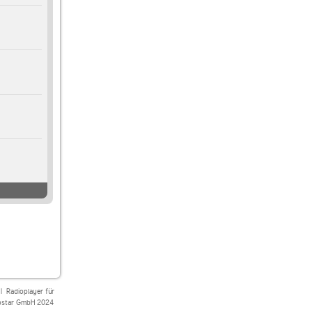
|
Radioplayer für
star GmbH 2024