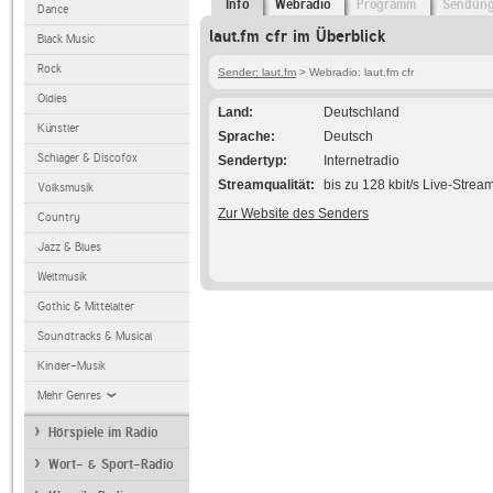
Info
Webradio
Programm
Sendun
Dance
laut.fm cfr im Überblick
Black Music
Rock
Sender: laut.fm
> Webradio: laut.fm cfr
Oldies
Land
Deutschland
Künstler
Sprache
Deutsch
Schlager & Discofox
Sendertyp
Internetradio
Streamqualität
bis zu 128 kbit/s Live-Strea
Volksmusik
Zur Website des Senders
Country
Jazz & Blues
Weltmusik
Gothic & Mittelalter
Soundtracks & Musical
Kinder-Musik
Mehr Genres
Hörspiele im Radio
Wort- & Sport-Radio