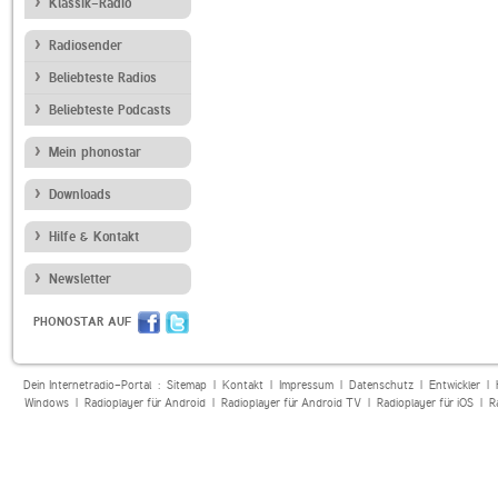
Klassik-Radio
Radiosender
Beliebteste Radios
Beliebteste Podcasts
Mein phonostar
Downloads
Hilfe & Kontakt
Newsletter
PHONOSTAR AUF
Dein Internetradio-Portal :
Sitemap
|
Kontakt
|
Impressum
|
Datenschutz
|
Entwickler
|
Windows
|
Radioplayer für Android
|
Radioplayer für Android TV
|
Radioplayer für iOS
|
R