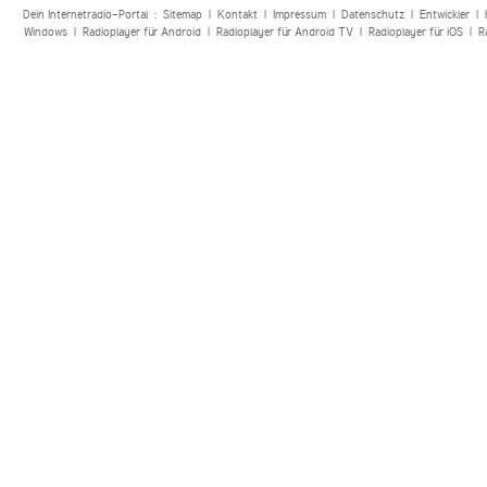
Dein Internetradio-Portal :
Sitemap
|
Kontakt
|
Impressum
|
Datenschutz
|
Entwickler
|
Windows
|
Radioplayer für Android
|
Radioplayer für Android TV
|
Radioplayer für iOS
|
R