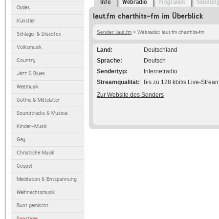
Info
Webradio
Programm
Sendun
Oldies
laut.fm charthits-fm im Überblick
Künstler
Sender: laut.fm
> Webradio: laut.fm charthits-fm
Schlager & Discofox
Volksmusik
Land
Deutschland
Country
Sprache
Deutsch
Sendertyp
Internetradio
Jazz & Blues
Streamqualität
bis zu 128 kbit/s Live-Strea
Weltmusik
Zur Website des Senders
Gothic & Mittelalter
Soundtracks & Musical
Kinder-Musik
Gay
Christliche Musik
Gospel
Meditation & Entspannung
Weihnachtsmusik
Bunt gemischt
Sonstiges