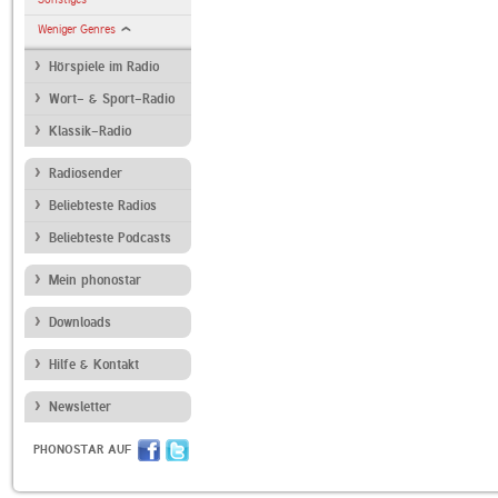
Weniger Genres
Hörspiele im Radio
Wort- & Sport-Radio
Klassik-Radio
Radiosender
Beliebteste Radios
Beliebteste Podcasts
Mein phonostar
Downloads
Hilfe & Kontakt
Newsletter
PHONOSTAR AUF