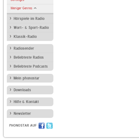
Weniger Genres
Hörspiele im Radio
Wort- & Sport-Radio
Klassik-Radio
Radiosender
Beliebteste Radios
Beliebteste Podcasts
Mein phonostar
Downloads
Hilfe & Kontakt
Newsletter
PHONOSTAR AUF