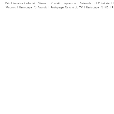
Dein Internetradio-Portal :
Sitemap
|
Kontakt
|
Impressum
|
Datenschutz
|
Entwickler
|
Windows
|
Radioplayer für Android
|
Radioplayer für Android TV
|
Radioplayer für iOS
|
R