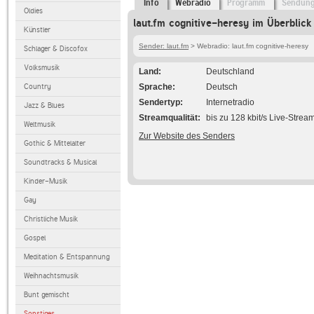
Info
Webradio
Programm
Sendun
Oldies
laut.fm cognitive-heresy im Überblick
Künstler
Sender: laut.fm
> Webradio: laut.fm cognitive-heresy
Schlager & Discofox
Volksmusik
Land
Deutschland
Country
Sprache
Deutsch
Sendertyp
Internetradio
Jazz & Blues
Streamqualität
bis zu 128 kbit/s Live-Strea
Weltmusik
Zur Website des Senders
Gothic & Mittelalter
Soundtracks & Musical
Kinder-Musik
Gay
Christliche Musik
Gospel
Meditation & Entspannung
Weihnachtsmusik
Bunt gemischt
Sonstiges