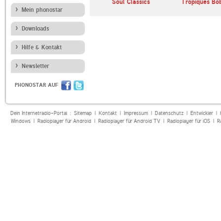
NDR 2
Soul Classics
Tropiques Bo
Mein phonostar
Downloads
Hilfe & Kontakt
Newsletter
PHONOSTAR AUF
Dein Internetradio-Portal :
Sitemap
|
Kontakt
|
Impressum
|
Datenschutz
|
Entwickler
|
Windows
|
Radioplayer für Android
|
Radioplayer für Android TV
|
Radioplayer für iOS
|
R