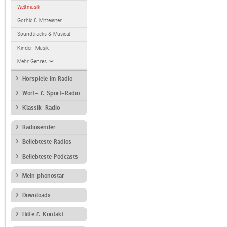
Weltmusik
Gothic & Mittelalter
Soundtracks & Musical
Kinder-Musik
Mehr Genres
Hörspiele im Radio
Wort- & Sport-Radio
Klassik-Radio
Radiosender
Beliebteste Radios
Beliebteste Podcasts
Mein phonostar
Downloads
Hilfe & Kontakt