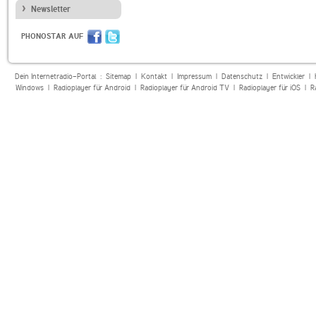
Newsletter
PHONOSTAR AUF
Dein Internetradio-Portal :
Sitemap
|
Kontakt
|
Impressum
|
Datenschutz
|
Entwickler
|
Windows
|
Radioplayer für Android
|
Radioplayer für Android TV
|
Radioplayer für iOS
|
R