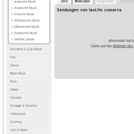
Info
Webradio
Programm
Sendun
arabische Musik
Asiatische Musik
Sendungen von laut.fm comarca
Indische Musik
Afrikanische Musik
Mediterrane Musik
Karibische Musik
weitere Länder
phonostar hat k
Gehe auf die
Website des
Konzerte & Live-Musik
Pop
Dance
Black Music
Rock
Oldies
Künstler
Schlager & Discofox
Volksmusik
Country
Jazz & Blues