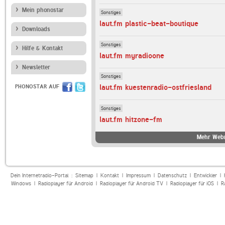
Mein phonostar
Sonstiges
laut.fm plastic-beat-boutique
Downloads
Sonstiges
Hilfe & Kontakt
laut.fm myradioone
Newsletter
Sonstiges
laut.fm kuestenradio-ostfriesland
PHONOSTAR AUF
Sonstiges
laut.fm hitzone-fm
Mehr Webr
Dein Internetradio-Portal :
Sitemap
|
Kontakt
|
Impressum
|
Datenschutz
|
Entwickler
|
Windows
|
Radioplayer für Android
|
Radioplayer für Android TV
|
Radioplayer für iOS
|
R