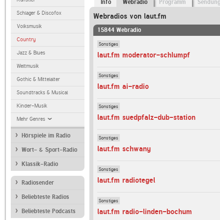
Info
Webradio
Programm
Sendun
Schlager & Discofox
Webradios von laut.fm
Volksmusik
15844 Webradio
Country
Sonstiges
Jazz & Blues
laut.fm moderator-schlumpf
Weltmusik
Sonstiges
Gothic & Mittelalter
laut.fm ai-radio
Soundtracks & Musical
Kinder-Musik
Sonstiges
laut.fm suedpfalz-dub-station
Mehr Genres
Hörspiele im Radio
Sonstiges
laut.fm schwany
Wort- & Sport-Radio
Klassik-Radio
Sonstiges
laut.fm radiotegel
Radiosender
Beliebteste Radios
Sonstiges
laut.fm radio-linden-bochum
Beliebteste Podcasts