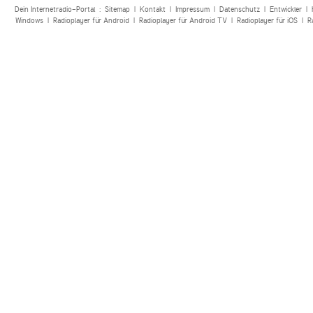
Dein Internetradio-Portal :
Sitemap
|
Kontakt
|
Impressum
|
Datenschutz
|
Entwickler
|
Windows
|
Radioplayer für Android
|
Radioplayer für Android TV
|
Radioplayer für iOS
|
R