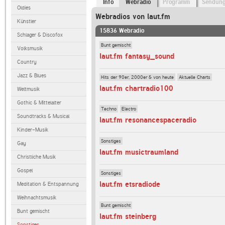
Info
Webradio
Programm
Sendun
Oldies
Webradios von laut.fm
Künstler
15836 Webradio
Schlager & Discofox
Bunt gemischt
Volksmusik
laut.fm fantasy_sound
Country
Jazz & Blues
Hits der 90er, 2000er & von heute
Aktuelle Charts
laut.fm chartradio100
Weltmusik
Gothic & Mittelalter
Techno
Electro
Soundtracks & Musical
laut.fm resonancespaceradio
Kinder-Musik
Sonstiges
Gay
laut.fm musictraumland
Christliche Musik
Gospel
Sonstiges
laut.fm etsradiode
Meditation & Entspannung
Weihnachtsmusik
Bunt gemischt
Bunt gemischt
laut.fm steinberg
Sonstiges