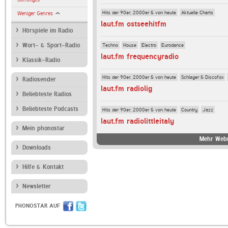
Hits der 90er, 2000er & von heute
Aktuelle Charts
Weniger Genres
laut.fm ostseehitfm
Hörspiele im Radio
Techno
House
Electro
Eurodance
Wort- & Sport-Radio
laut.fm frequencyradio
Klassik-Radio
Hits der 90er, 2000er & von heute
Schlager & Discofox
Radiosender
laut.fm radiolig
Beliebteste Radios
Beliebteste Podcasts
Hits der 90er, 2000er & von heute
Country
Jazz
laut.fm radiolittleitaly
Mein phonostar
Mehr Webr
Downloads
Hilfe & Kontakt
Newsletter
PHONOSTAR AUF