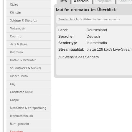
Info
Webradio
Programm
Sendun
Oldies
laut.fm cromatox im Überblick
Künstler
Sender: laut.fm
> Webradio: laut.fm cromatox
Schlager & Discofox
Volksmusik
Land
Deutschland
Country
Sprache
Deutsch
Sendertyp
Internetradio
Jazz & Blues
Streamqualität
bis zu 128 kbit/s Live-Strea
Weltmusik
Zur Website des Senders
Gothic & Mittelalter
Soundtracks & Musical
Kinder-Musik
Gay
Christliche Musik
Gospel
Meditation & Entspannung
Weihnachtsmusik
Bunt gemischt
Sonstiges