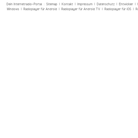
Dein Internetradio-Portal :
Sitemap
|
Kontakt
|
Impressum
|
Datenschutz
|
Entwickler
|
Windows
|
Radioplayer für Android
|
Radioplayer für Android TV
|
Radioplayer für iOS
|
R