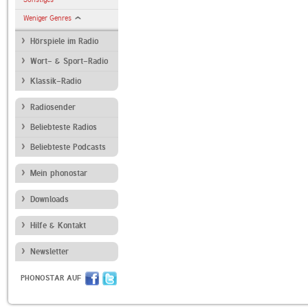
Weniger Genres
Hörspiele im Radio
Wort- & Sport-Radio
Klassik-Radio
Radiosender
Beliebteste Radios
Beliebteste Podcasts
Mein phonostar
Downloads
Hilfe & Kontakt
Newsletter
PHONOSTAR AUF