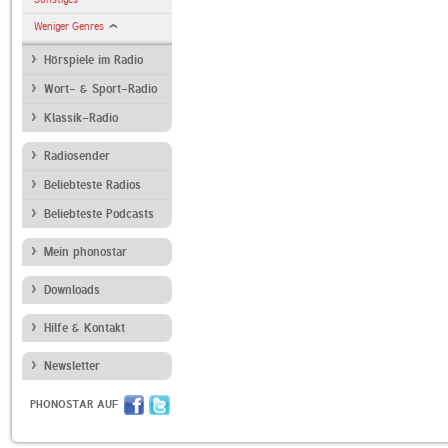
Weniger Genres
Hörspiele im Radio
Wort- & Sport-Radio
Klassik-Radio
Radiosender
Beliebteste Radios
Beliebteste Podcasts
Mein phonostar
Downloads
Hilfe & Kontakt
Newsletter
PHONOSTAR AUF