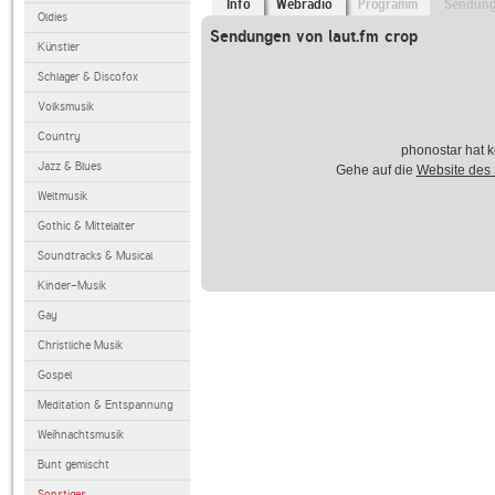
Info
Webradio
Programm
Sendun
Oldies
Sendungen von laut.fm crop
Künstler
Schlager & Discofox
Volksmusik
Country
phonostar hat k
Jazz & Blues
Gehe auf die
Website des
Weltmusik
Gothic & Mittelalter
Soundtracks & Musical
Kinder-Musik
Gay
Christliche Musik
Gospel
Meditation & Entspannung
Weihnachtsmusik
Bunt gemischt
Sonstiges