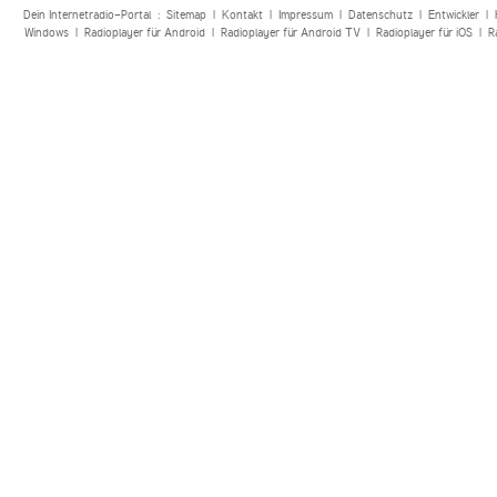
Dein Internetradio-Portal :
Sitemap
|
Kontakt
|
Impressum
|
Datenschutz
|
Entwickler
|
Windows
|
Radioplayer für Android
|
Radioplayer für Android TV
|
Radioplayer für iOS
|
R