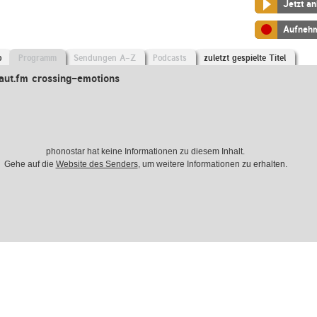
Jetzt a
Aufneh
o
Programm
Sendungen A-Z
Podcasts
zuletzt gespielte Titel
aut.fm crossing-emotions
phonostar hat keine Informationen zu diesem Inhalt.
Gehe auf die
Website des Senders
, um weitere Informationen zu erhalten.