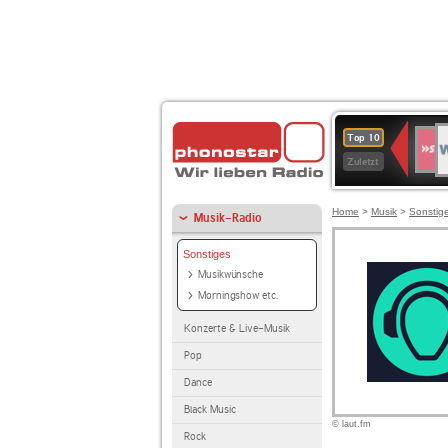
W
SWR
Top 10
4
Zuletzt
Home
>
Musik
>
Sonstig
Musik-Radio
Sonstiges
Musikwünsche
Morningshow etc.
Konzerte & Live-Musik
Pop
Dance
Black Music
© laut.fm
Rock