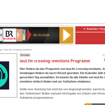
Anmelden / Reg
BR-
DR
Deutschlandfunk
3
Deutschlandfunk
80er
NDR
ANTENNE
SWR
KLASSIK
BR-KLASSIK
Kultur
90er
2
BAYERN
Kultur
OLDIE
ANTENNE
es
> laut.fm crossing-emotions
Sonstiges
laut.fm crossing-emotions Programm
Hier findest du das Programm von laut.fm crossing-emotions. Al
Sendungen findest du nach Uhrzeit geordnet. Ein Kalender läßt 
gesuchten Tag auswählen. So kannst du alle Inhalte von laut.fm 
emotions einfach finden und zur Aufnahme einplanen.
Sollte eine Sendung mal nicht bei uns Angezeigt werden, kannst d
den 'Aufnehmen'-Button manuell mit Angabe von Datum und Uhrzei
Aufnahme programmieren.