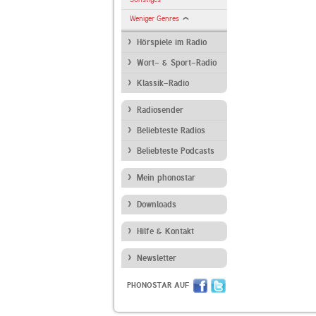
Weniger Genres
Hörspiele im Radio
Wort- & Sport-Radio
Klassik-Radio
Radiosender
Beliebteste Radios
Beliebteste Podcasts
Mein phonostar
Downloads
Hilfe & Kontakt
Newsletter
PHONOSTAR AUF