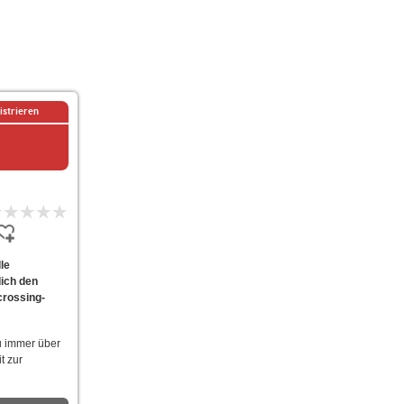
istrieren
le
dich den
crossing-
u immer über
t zur