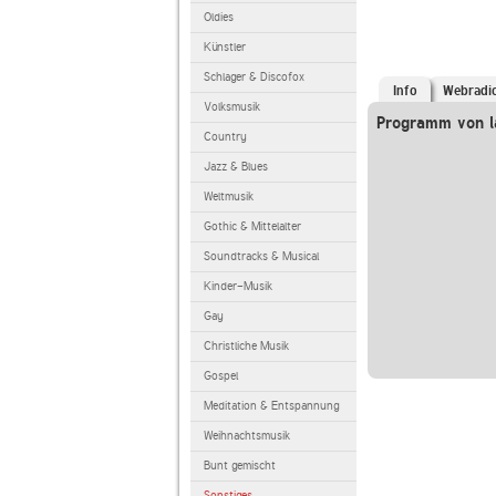
Oldies
Künstler
Schlager & Discofox
Info
Webradi
Volksmusik
Programm von l
Country
Jazz & Blues
Weltmusik
Gothic & Mittelalter
Soundtracks & Musical
Kinder-Musik
Gay
Christliche Musik
Gospel
Meditation & Entspannung
Weihnachtsmusik
Bunt gemischt
Sonstiges