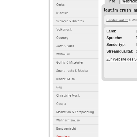
Info
Webradi
Oldies
laut.fm crush i
Künstler
Sender: laut.fm
> Web
Schlager & Discofox
Volksmusik
Land
Country
Sprache
Sendertyp
Jazz & Blues
Streamqualität
Weltmusik
Zur Website des 
Gothic & Mittelalter
Soundtracks & Musical
Kinder-Musik
Gay
Christliche Musik
Gospel
Meditation & Entspannung
Weihnachtsmusik
Bunt gemischt
Sonstiges