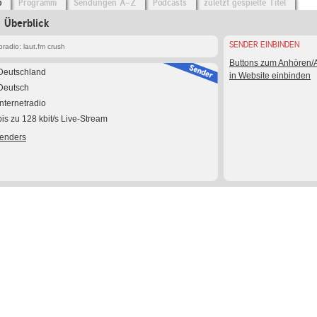
o
Programm
Sendungen A-Z
Podcasts
zuletzt gespielte Titel
m Überblick
SENDER EINBINDEN
radio: laut.fm crush
Buttons zum Anhören
Deutschland
in Website einbinden
Deutsch
Internetradio
bis zu 128 kbit/s Live-Stream
Senders