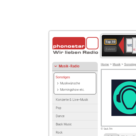
B
WDR
Top 10
K
4
Zuletzt
Home
>
Musik
>
Sonstig
Musik-Radio
Sonstiges
Musikwünsche
Morningshow etc.
Konzerte & Live-Musik
Pop
Dance
Black Music
© laut.fm
Rock