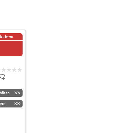
istrieren
nhören
men