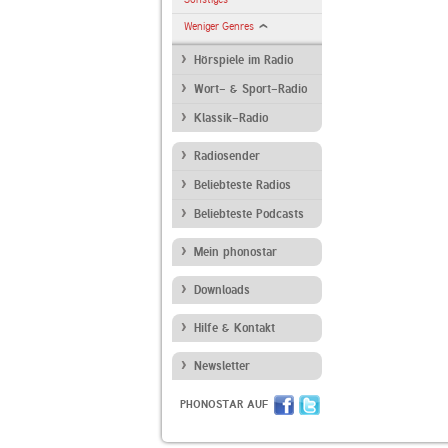
Weniger Genres
Hörspiele im Radio
Wort- & Sport-Radio
Klassik-Radio
Radiosender
Beliebteste Radios
Beliebteste Podcasts
Mein phonostar
Downloads
Hilfe & Kontakt
Newsletter
PHONOSTAR AUF