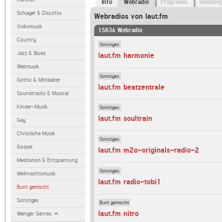
Info
Webradio
Programm
Sendun
Schlager & Discofox
Webradios von laut.fm
Volksmusik
15836 Webradio
Country
Sonstiges
Jazz & Blues
laut.fm harmonie
Weltmusik
Sonstiges
Gothic & Mittelalter
laut.fm beatzentrale
Soundtracks & Musical
Kinder-Musik
Sonstiges
laut.fm soultrain
Gay
Christliche Musik
Sonstiges
Gospel
laut.fm m2o-originals-radio-2
Meditation & Entspannung
Sonstiges
Weihnachtsmusik
laut.fm radio-tobi1
Bunt gemischt
Sonstiges
Bunt gemischt
laut.fm nitro
Weniger Genres