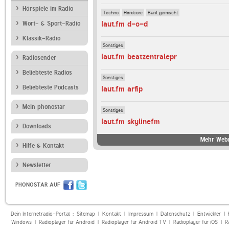
Hörspiele im Radio
Techno
Hardcore
Bunt gemischt
laut.fm d-o-d
Wort- & Sport-Radio
Klassik-Radio
Sonstiges
laut.fm beatzentralepr
Radiosender
Beliebteste Radios
Sonstiges
Beliebteste Podcasts
laut.fm arfip
Mein phonostar
Sonstiges
laut.fm skylinefm
Downloads
Mehr Webr
Hilfe & Kontakt
Newsletter
PHONOSTAR AUF
Dein Internetradio-Portal :
Sitemap
|
Kontakt
|
Impressum
|
Datenschutz
|
Entwickler
|
Windows
|
Radioplayer für Android
|
Radioplayer für Android TV
|
Radioplayer für iOS
|
R