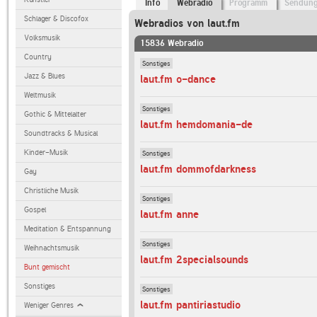
Info
Webradio
Programm
Sendun
Schlager & Discofox
Webradios von laut.fm
Volksmusik
15836 Webradio
Country
Sonstiges
Jazz & Blues
laut.fm o-dance
Weltmusik
Sonstiges
Gothic & Mittelalter
laut.fm hemdomania-de
Soundtracks & Musical
Kinder-Musik
Sonstiges
laut.fm dommofdarkness
Gay
Christliche Musik
Sonstiges
Gospel
laut.fm anne
Meditation & Entspannung
Sonstiges
Weihnachtsmusik
laut.fm 2specialsounds
Bunt gemischt
Sonstiges
Sonstiges
laut.fm pantiriastudio
Weniger Genres