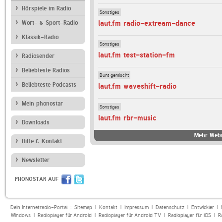
Hörspiele im Radio
Sonstiges
laut.fm radio-extream-dance
Wort- & Sport-Radio
Klassik-Radio
Sonstiges
laut.fm test-station-fm
Radiosender
Beliebteste Radios
Bunt gemischt
Beliebteste Podcasts
laut.fm waveshift-radio
Mein phonostar
Sonstiges
laut.fm rbr-music
Downloads
Mehr Webr
Hilfe & Kontakt
Newsletter
PHONOSTAR AUF
Dein Internetradio-Portal :
Sitemap
|
Kontakt
|
Impressum
|
Datenschutz
|
Entwickler
|
Windows
|
Radioplayer für Android
|
Radioplayer für Android TV
|
Radioplayer für iOS
|
R