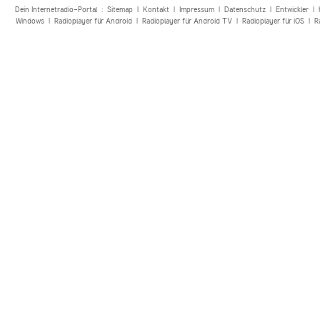
Dein Internetradio-Portal :
Sitemap
|
Kontakt
|
Impressum
|
Datenschutz
|
Entwickler
|
Windows
|
Radioplayer für Android
|
Radioplayer für Android TV
|
Radioplayer für iOS
|
R