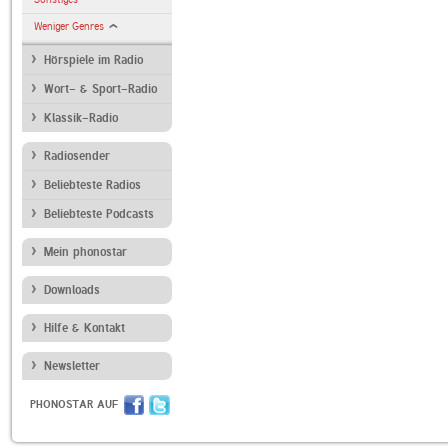
Weniger Genres
Hörspiele im Radio
Wort- & Sport-Radio
Klassik-Radio
Radiosender
Beliebteste Radios
Beliebteste Podcasts
Mein phonostar
Downloads
Hilfe & Kontakt
Newsletter
PHONOSTAR AUF