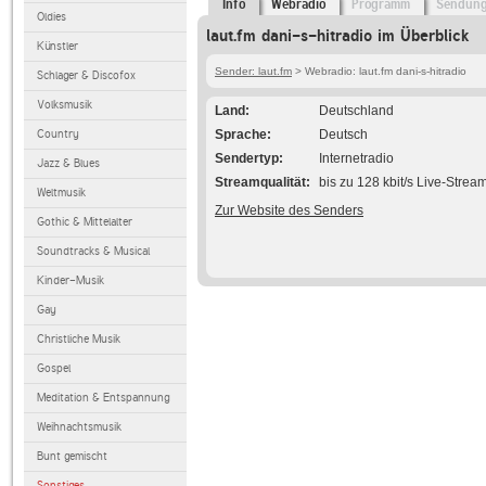
Info
Webradio
Programm
Sendun
Oldies
laut.fm dani-s-hitradio im Überblick
Künstler
Sender: laut.fm
> Webradio: laut.fm dani-s-hitradio
Schlager & Discofox
Volksmusik
Land
Deutschland
Country
Sprache
Deutsch
Sendertyp
Internetradio
Jazz & Blues
Streamqualität
bis zu 128 kbit/s Live-Strea
Weltmusik
Zur Website des Senders
Gothic & Mittelalter
Soundtracks & Musical
Kinder-Musik
Gay
Christliche Musik
Gospel
Meditation & Entspannung
Weihnachtsmusik
Bunt gemischt
Sonstiges