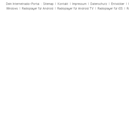
Dein Internetradio-Portal :
Sitemap
|
Kontakt
|
Impressum
|
Datenschutz
|
Entwickler
|
Windows
|
Radioplayer für Android
|
Radioplayer für Android TV
|
Radioplayer für iOS
|
R