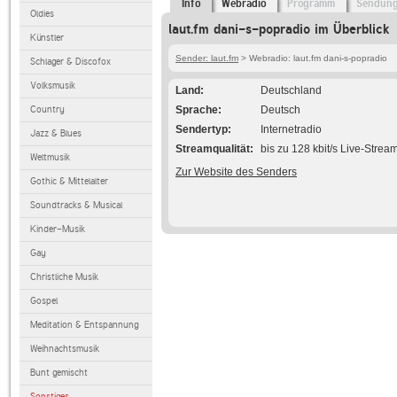
Info
Webradio
Programm
Sendun
Oldies
laut.fm dani-s-popradio im Überblick
Künstler
Sender: laut.fm
> Webradio: laut.fm dani-s-popradio
Schlager & Discofox
Volksmusik
Land
Deutschland
Country
Sprache
Deutsch
Sendertyp
Internetradio
Jazz & Blues
Streamqualität
bis zu 128 kbit/s Live-Strea
Weltmusik
Zur Website des Senders
Gothic & Mittelalter
Soundtracks & Musical
Kinder-Musik
Gay
Christliche Musik
Gospel
Meditation & Entspannung
Weihnachtsmusik
Bunt gemischt
Sonstiges