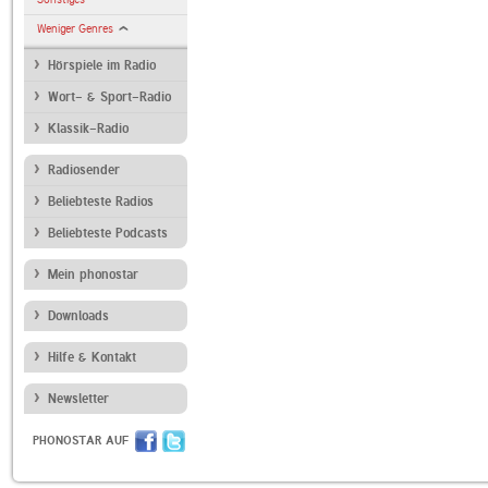
Weniger Genres
Hörspiele im Radio
Wort- & Sport-Radio
Klassik-Radio
Radiosender
Beliebteste Radios
Beliebteste Podcasts
Mein phonostar
Downloads
Hilfe & Kontakt
Newsletter
PHONOSTAR AUF