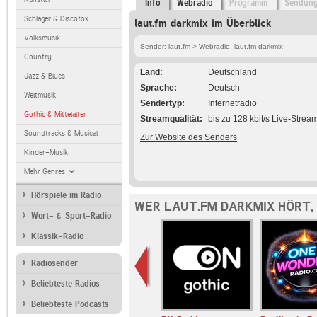
Info
Webradio
Programm
Sendun
Schlager & Discofox
laut.fm darkmix im Überblick
Volksmusik
Sender: laut.fm
> Webradio: laut.fm darkmix
Country
Land
Deutschland
Jazz & Blues
Sprache
Deutsch
Weltmusik
Sendertyp
Internetradio
Gothic & Mittelalter
Streamqualität
bis zu 128 kbit/s Live-Strea
Soundtracks & Musical
Zur Website des Senders
Kinder-Musik
Mehr Genres
Hörspiele im Radio
WER LAUT.FM DARKMIX HÖRT,
Wort- & Sport-Radio
Klassik-Radio
Radiosender
Beliebteste Radios
Beliebteste Podcasts