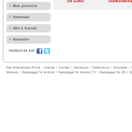
ON Gothic
OneWonderRa
Mein phonostar
Downloads
Hilfe & Kontakt
Newsletter
PHONOSTAR AUF
Dein Internetradio-Portal :
Sitemap
|
Kontakt
|
Impressum
|
Datenschutz
|
Entwickler
|
Windows
|
Radioplayer für Android
|
Radioplayer für Android TV
|
Radioplayer für iOS
|
R