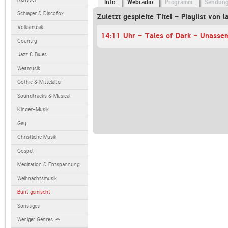
Info
Webradio
Programm
Sendun
Schlager & Discofox
Zuletzt gespielte Titel - Playlist von l
Volksmusik
14:11 Uhr - Tales of Dark - Unasse
Country
Jazz & Blues
Weltmusik
Gothic & Mittelalter
Soundtracks & Musical
Kinder-Musik
Gay
Christliche Musik
Gospel
Meditation & Entspannung
Weihnachtsmusik
Bunt gemischt
Sonstiges
Weniger Genres