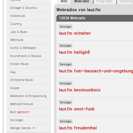
Info
Webradio
Programm
Sendun
Schlager & Discofox
Webradios von laut.fm
Volksmusik
15838 Webradio
Country
Sonstiges
Jazz & Blues
laut.fm mittalter
Weltmusik
Sonstiges
Gothic & Mittelalter
laut.fm halilg68
Soundtracks & Musical
Kinder-Musik
Sonstiges
laut.fm fuer-baunach-und-umgebun
Gay
Christliche Musik
Sonstiges
Gospel
laut.fm bestmusikmix
Meditation & Entspannung
Sonstiges
Weihnachtsmusik
laut.fm omni-funk
Bunt gemischt
Sonstiges
Sonstiges
laut.fm freudenthal
Weniger Genres