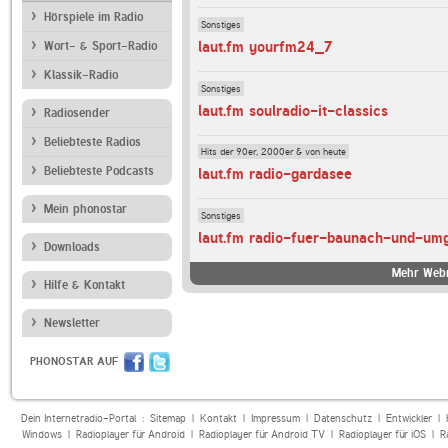
Hörspiele im Radio
Sonstiges
laut.fm yourfm24_7
Wort- & Sport-Radio
Klassik-Radio
Sonstiges
laut.fm soulradio-it-classics
Radiosender
Beliebteste Radios
Hits der 90er, 2000er & von heute
Beliebteste Podcasts
laut.fm radio-gardasee
Mein phonostar
Sonstiges
laut.fm radio-fuer-baunach-und-um
Downloads
Mehr Webr
Hilfe & Kontakt
Newsletter
PHONOSTAR AUF
Dein Internetradio-Portal :
Sitemap
|
Kontakt
|
Impressum
|
Datenschutz
|
Entwickler
|
Windows
|
Radioplayer für Android
|
Radioplayer für Android TV
|
Radioplayer für iOS
|
R