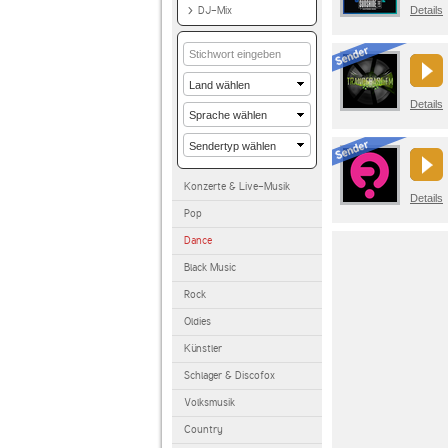
DJ-Mix
Details
Details
Konzerte & Live-Musik
Details
Pop
Dance
Black Music
Rock
Oldies
Künstler
Schlager & Discofox
Volksmusik
Country