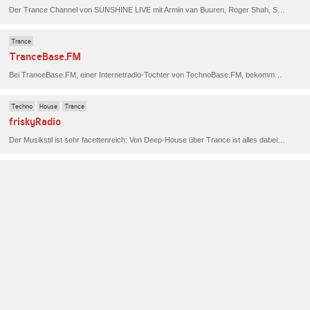
Der Trance Channel von SUNSHINE LIVE mit Armin van Buuren, Roger Shah, Sean Tyas, Aly & Fila, Paul van Dyk und vielen anderen.
Trance
TranceBase.FM
Bei TranceBase.FM, einer Internetradio-Tochter von TechnoBase.FM, bekommst du rund um die Uhr Trance-Beats auf die Ohren.
Techno
House
Trance
friskyRadio
Der Musikstil ist sehr facettenreich: Von Deep-House über Trance ist alles dabei. Die DJ-Mixes sind meistens von Parties auf Ibiza.