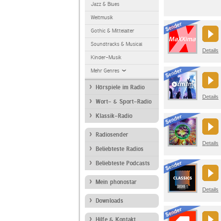
Jazz & Blues
Weltmusik
Gothic & Mittelalter
Soundtracks & Musical
Details
Kinder-Musik
Mehr Genres
Hörspiele im Radio
Details
Wort- & Sport-Radio
Klassik-Radio
Radiosender
Details
Beliebteste Radios
Beliebteste Podcasts
Mein phonostar
Details
Downloads
Hilfe & Kontakt