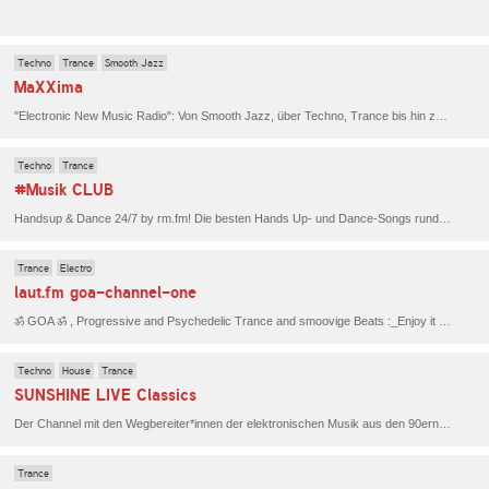
Techno
Trance
Smooth Jazz
MaXXima
"Electronic New Music Radio": Von Smooth Jazz, über Techno, Trance bis hin zu Deep House, aber auch R'n'B findet zu später Stunde seinen Platz.
Techno
Trance
#Musik CLUB
Handsup & Dance 24/7 by rm.fm! Die besten Hands Up- und Dance-Songs rund um die Uhr und ohne Unterbrechung. Ein Muss für alle Fans von Handsup und Jumpstyle. Das ist RauteMusik.FM CLUB für dich.
Trance
Electro
laut.fm goa-channel-one
ॐ GOA ॐ , Progressive and Psychedelic Trance and smoovige Beats :_Enjoy it have fun and let´s dance. Play it very loud ॐ Namaste ॐ for chillige Beats hear (laut.fm/chillout-area) .
Techno
House
Trance
SUNSHINE LIVE Classics
Der Channel mit den Wegbereiter*innen der elektronischen Musik aus den 90ern und 2000ern von SUNSHINE LIVE - mit Faithless, Cosmic Gate, Darude, Marusha, Westbam, Scooter und vielen anderen.
Trance