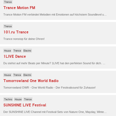
Trance
Trance Motion FM
Trance Motion FM verbindet Melodien mit Emotionen auf höchstem Soundlevel und internationalen Partnern.
Trance
101.ru Trance
Trance nonstop für deine Ohren!
House
Trance
Electro
1LIVE Dance
Du stehst auf mehr Beats per Minute? 1LIVE hat den perfekten Sound für dich. Egal ob House, Trance, Techno, EDM und vieles mehr. Ein Stream vollgepackt mit Dancetracks - für deine nächste WG-Party oder das Warm-Up für den Club.
House
Trance
Electro
Tomorrowland One World Radio
Tomorrowland OWR - One World Radio - Der Festivalsound für Zuhause!
Techno
House
Trance
SUNSHINE LIVE Festival
Der SUNSHINE LIVE Channel mit Festival-Sets von Nature One, Mayday, Winterworld, RadioNation, Ultra Music Festival, Time Warp und vielen anderen.