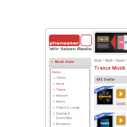
W
SWR
Top 10
4
Zuletzt
Home
>
Musik
>
Dance
>
Musik-Radio
Trance Musik 
Dance
Techno
475
Treffer
House
Trance
Hardcore
Electro
Details
Chillout & Lounge
Dubstep &
Drum'n'Bass
Eurodance