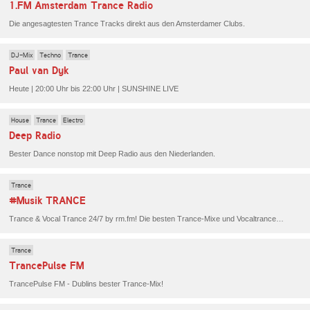
1.FM Amsterdam Trance Radio
Die angesagtesten Trance Tracks direkt aus den Amsterdamer Clubs.
DJ-Mix
Techno
Trance
Paul van Dyk
Heute | 20:00 Uhr bis 22:00 Uhr | SUNSHINE LIVE
House
Trance
Electro
Deep Radio
Bester Dance nonstop mit Deep Radio aus den Niederlanden.
Trance
#Musik TRANCE
Trance & Vocal Trance 24/7 by rm.fm! Die besten Trance-Mixe und Vocaltrance-Sounds rund um die Uhr und ohne Unterbrechung. Ein Muss für alle Trance und Uplifting #Musik Fans. Das ist RauteMusik.FM TRANCE für dich!
Trance
TrancePulse FM
TrancePulse FM - Dublins bester Trance-Mix!