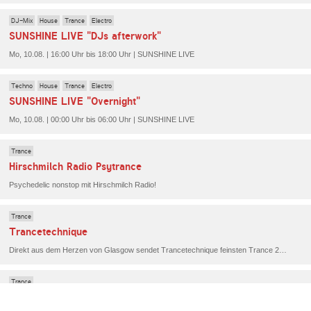
DJ-Mix
House
Trance
Electro
SUNSHINE LIVE "DJs afterwork"
Mo, 10.08. | 16:00 Uhr bis 18:00 Uhr | SUNSHINE LIVE
Techno
House
Trance
Electro
SUNSHINE LIVE "Overnight"
Mo, 10.08. | 00:00 Uhr bis 06:00 Uhr | SUNSHINE LIVE
Trance
Hirschmilch Radio Psytrance
Psychedelic nonstop mit Hirschmilch Radio!
Trance
Trancetechnique
Direkt aus dem Herzen von Glasgow sendet Trancetechnique feinsten Trance 24/7 mit Stars und Newcomer der DJ-Szene. Höre die besten Trance-Tracks von Armin Van Buuren, Paul Van Dyk, Ferry Tayle und vielen mehr.
Trance
TrancePulse FM The Mixes