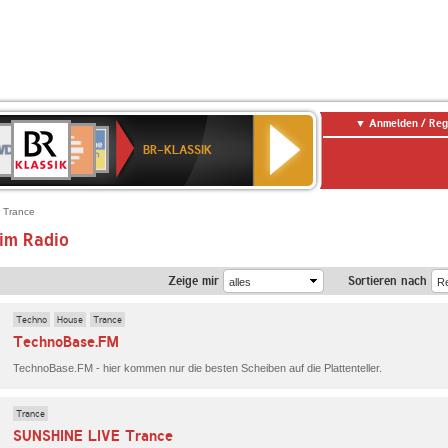
Anmelden / Reg
BR-
DR
Deutschlandfunk
3
Deutschlandfunk
80er
NDR
ANTENNE
SWR
KLASSIK
BR-KLASSIK
Kultur
90er
2
BAYERN
Kultur
OLDIE
ANTENNE
 Trance
im Radio
Zeige mir
Sortieren nach
Techno
House
Trance
TechnoBase.FM
TechnoBase.FM - hier kommen nur die besten Scheiben auf die Plattenteller.
Trance
SUNSHINE LIVE Trance