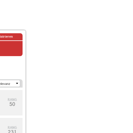
istrieren
RANG
50
RANG
231