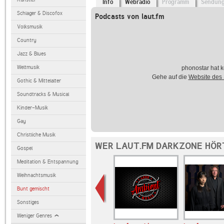
Info
Webradio
Programm
Sendun
Schlager & Discofox
Podcasts von laut.fm
Volksmusik
Country
Jazz & Blues
Weltmusik
phonostar hat k
Gehe auf die
Website des
Gothic & Mittelalter
Soundtracks & Musical
Kinder-Musik
Gay
Christliche Musik
WER LAUT.FM DARKZONE HÖR
Gospel
Meditation & Entspannung
Weihnachtsmusik
Bunt gemischt
Sonstiges
Weniger Genres