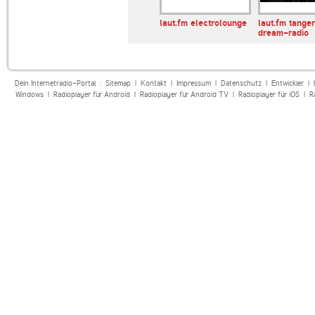
Space
SomaFM Drone Zone
laut.fm electrolounge
laut.fm tange
dream-radio
Dein Internetradio-Portal :
Sitemap
|
Kontakt
|
Impressum
|
Datenschutz
|
Entwickler
|
Windows
|
Radioplayer für Android
|
Radioplayer für Android TV
|
Radioplayer für iOS
|
R