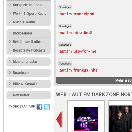
Hörspiele im Radio
Sonstiges
laut.fm tranceland
Wort- & Sport-Radio
Klassik-Radio
Sonstiges
laut.fm hitradiot5
Radiosender
Beliebteste Radios
Sonstiges
Beliebteste Podcasts
laut.fm ufo-for-me
Mein phonostar
Sonstiges
laut.fm frankys-hits
Downloads
Mehr Webr
Hilfe & Kontakt
WER LAUT.FM DARKZONE HÖR
Newsletter
PHONOSTAR AUF