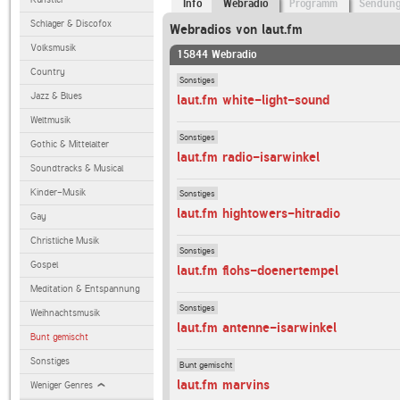
Info
Webradio
Programm
Sendun
Schlager & Discofox
Webradios von laut.fm
Volksmusik
15844 Webradio
Country
Sonstiges
Jazz & Blues
laut.fm white-light-sound
Weltmusik
Sonstiges
Gothic & Mittelalter
laut.fm radio-isarwinkel
Soundtracks & Musical
Kinder-Musik
Sonstiges
laut.fm hightowers-hitradio
Gay
Christliche Musik
Sonstiges
Gospel
laut.fm flohs-doenertempel
Meditation & Entspannung
Sonstiges
Weihnachtsmusik
laut.fm antenne-isarwinkel
Bunt gemischt
Sonstiges
Bunt gemischt
laut.fm marvins
Weniger Genres