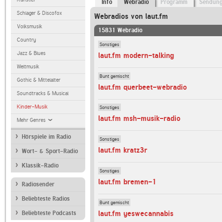
Info
Webradio
Programm
Sendun
Schlager & Discofox
Webradios von laut.fm
Volksmusik
15831 Webradio
Country
Sonstiges
Jazz & Blues
laut.fm modern-talking
Weltmusik
Bunt gemischt
Gothic & Mittelalter
laut.fm querbeet-webradio
Soundtracks & Musical
Kinder-Musik
Sonstiges
laut.fm msh-musik-radio
Mehr Genres
Hörspiele im Radio
Sonstiges
laut.fm kratz3r
Wort- & Sport-Radio
Klassik-Radio
Sonstiges
laut.fm bremen-1
Radiosender
Beliebteste Radios
Bunt gemischt
laut.fm yeswecannabis
Beliebteste Podcasts