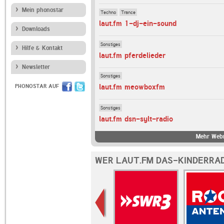
Mein phonostar
Techno
Trance
laut.fm 1-dj-ein-sound
Downloads
Sonstiges
Hilfe & Kontakt
laut.fm pferdelieder
Newsletter
Sonstiges
laut.fm meowboxfm
PHONOSTAR AUF
Sonstiges
laut.fm dsn-sylt-radio
Mehr Webr
WER LAUT.FM DAS-KINDERRAD