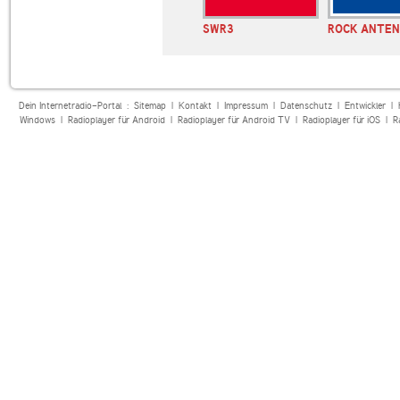
E BAYERN
80er 90er OLDIE
SWR3
ROCK ANTE
Kids
ANTENNE
Dein Internetradio-Portal :
Sitemap
|
Kontakt
|
Impressum
|
Datenschutz
|
Entwickler
|
Windows
|
Radioplayer für Android
|
Radioplayer für Android TV
|
Radioplayer für iOS
|
R